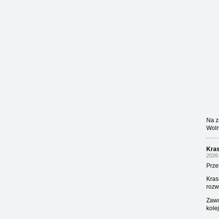
Na z
Woln
Kras
2026
Prze
Kras
rozw
Zawo
kole