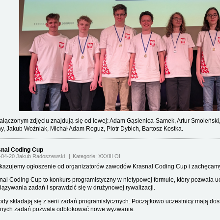
ałączonym zdjęciu znajdują się od lewej: Adam Gąsienica-Samek, Artur Smoleński, 
y, Jakub Woźniak, Michał Adam Roguz, Piotr Dybich, Bartosz Kostka.
nal Coding Cup
-04-20 Jakub Radoszewski
Kategorie:
XXXIII OI
kazujemy ogłoszenie od organizatorów zawodów Krasnal Coding Cup i zachęcamy
nal Coding Cup to konkurs programistyczny w nietypowej formule, który pozwala 
iązywania zadań i sprawdzić się w drużynowej rywalizacji.
dy składają się z serii zadań programistycznych. Początkowo uczestnicy mają dost
jnych zadań pozwala odblokować nowe wyzwania.