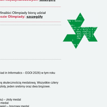
finaliści Olimpiady biorą udział
ozie Olimpiady:
szczegóły
iad in Informatics – EGOI 2026) w tym roku
wą skutecznością medalową. Wszystkie cztery
łoty, jeden srebrny oraz dwa brązowe.
u) – złoty medal
y medal
owie) – brązowy medal