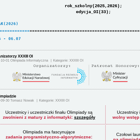
rok_szkolny(2025,2026);
edycja_OI(33);
AK(2026)     
=
=
=
=
=
=
=
=
=
=
=
=
============================================
6 - 06.07    
nizatorzy XXXIII OI
-10-01 Olimpiada Informatyczna
Kategorie:
XXXIII OI
impiadzie
-09-30 Tomasz Nowak
Kategorie:
XXXIII OI
Uczestnicy i uczestniczki finału Olimpiady są
Uczestnicy 
zwolnieni z matury z informatyki:
szczegóły
wolny wstęp 
Olimpiada ma fascynujące
Czołowi laur
zadania programistyczno-algorytmiczne:
na olimpiad