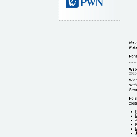
Na z
Rafa
Pona
Wspa
2026
W dn
sześ
Szwe
Pols
zost
P
A
K
M