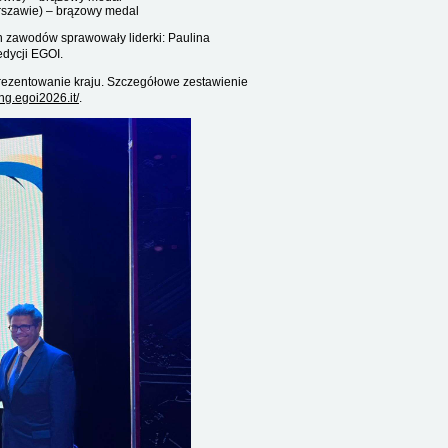
rszawie) – brązowy medal
h zawodów sprawowały liderki: Paulina
edycji EGOI.
ezentowanie kraju. Szczegółowe zestawienie
ing.egoi2026.it/
.