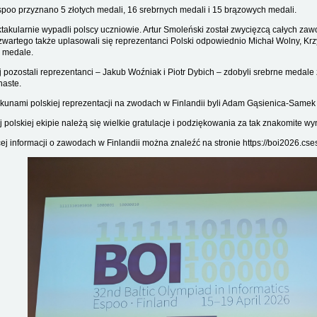
poo przyznano 5 złotych medali, 16 srebrnych medali i 15 brązowych medali.
takularnie wypadli polscy uczniowie. Artur Smoleński został zwycięzcą całych za
zwartego także uplasowali się reprezentanci Polski odpowiednio Michał Wolny, Krz
e medale.
 pozostali reprezentanci – Jakub Woźniak i Piotr Dybich – zdobyli srebrne medale
aste.
kunami polskiej reprezentacji na zwodach w Finlandii byli Adam Gąsienica-Samek 
j polskiej ekipie należą się wielkie gratulacje i podziękowania za tak znakomite wyn
ej informacji o zawodach w Finlandii można znaleźć na stronie https://boi2026.cses.