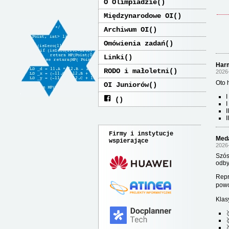
O Olimpiadzie
Międzynarodowe OI
Archiwum OI
Omówienia zadań
Linki
Har
RODO i małoletni
2026
Oto 
OI Juniorów
I
I
I
I
Firmy i instytucje
Meda
wspierające
2026
Szós
odby
Repr
powo
Klas