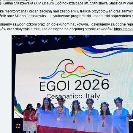
🥉
Kalina Staszewska
(XIV Liceum Ogólnokształcące im. Stanisława Staszica w Wa
kę merytoryczną i organizacyjną nad zespołem w trakcie przygotowań oraz samyc
źnik oraz Milena Jaroszewicz – utytułowane programistki i medalistki poprzednich 
ulujemy zawodniczkom oraz ich opiekunom naukowym, i dziękujemy za godne repr
ków oraz statystyki turnieju są dostępne na oficjalnej stronie zawodów:
https://rank