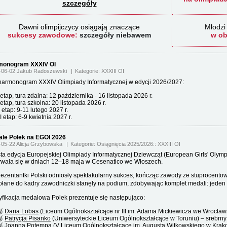
szczegóły
Dawni olimpijczycy osiągają znaczące
Młodzi 
sukcesy zawodowe:
szczegóły niebawem
w ob
monogram XXXIV OI
-06-02 Jakub Radoszewski
Kategorie:
XXXIII OI
harmonogram XXXIV Olimpiady Informatycznej w edycji 2026/2027:
 etap, tura zdalna:
12 października - 16 listopada 2026 r.
 etap, tura szkolna: 20 listopada 2026 r.
I etap: 9-11 lutego 2027 r.
II etap: 6-9 kwietnia 2027 r.
le Polek na EGOI 2026
-05-22 Alicja Grzybowska
Kategorie:
Osiągnięcia 2025/2026
XXXIII OI
ta edycja Europejskiej Olimpiady Informatycznej Dziewcząt (European Girls' Olymp
wała się w dniach 12–18 maja w Cesenatico we Włoszech.
ezentantki Polski odniosły spektakularny sukces, kończąc zawody ze stuprocento
łane do kadry zawodniczki stanęły na podium, zdobywając komplet medali: jeden z
yfikacja medalowa Polek prezentuje się następująco:
🥇
Daria Lobas
(Liceum Ogólnokształcące nr III im. Adama Mickiewicza we Wrocławi
🥈
Patrycja Pisanko
(Uniwersyteckie Liceum Ogólnokształcące w Toruniu) – srebrn
🥉
Joanna Potempa
(V Liceum Ogólnokształcące im. Augusta Witkowskiego w Krak