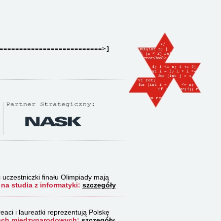
==========================>]
i uczestniczki finału Olimpiady mają
na studia z informatyki:
szczegóły
eaci i laureatki reprezentują Polskę
ach międzynarodowych:
szczegóły