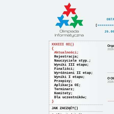
    ONT
[
=
=
=
=
=
=
=
=
   26.0
XXXIII OI
Orga
2026
Aktualności
Rejestracja
Nauczyciele styp.
Wyniki III etapu
Finaliści
Wyróżnieni II etap
Wyniki I etapu
O Ol
Przepisy
2026
Aplikacja OI
Terminarz
Komitety
Dla uczestników
JAK ZACZĄĆ?