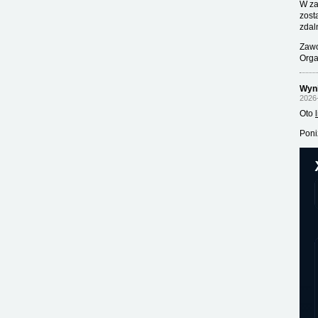
W za
zost
zdal
Zawo
Orga
Wyni
2026
Oto
Poni