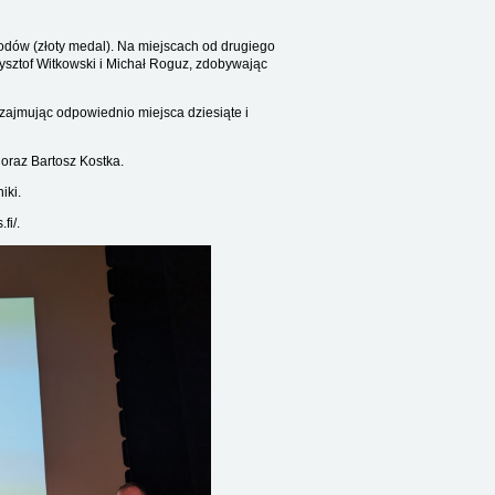
wodów (złoty medal). Na miejscach od drugiego
ysztof Witkowski i Michał Roguz, zdobywając
 zajmując odpowiednio miejsca dziesiąte i
oraz Bartosz Kostka.
iki.
fi/.