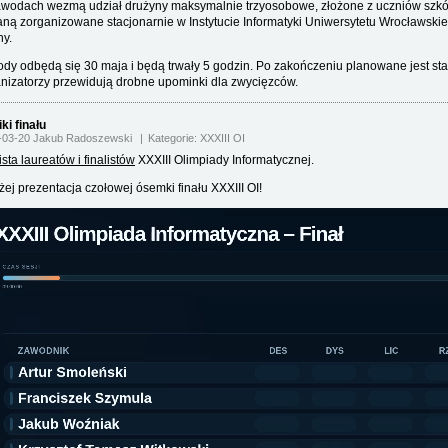
wodach wezmą udział drużyny maksymalnie trzyosobowe, złożone z uczniów szkół
aną zorganizowane stacjonarnie w Instytucie Informatyki Uniwersytetu Wrocławskieg
ny.
dy odbędą się 30 maja i będą trwały 5 godzin. Po zakończeniu planowane jest st
nizatorzy przewidują drobne upominki dla zwycięzców.
ki finału
-03-20 Jakub Radoszewski
Kategorie:
XXXIII OI
lista laureatów i finalistów
XXXIII Olimpiady Informatycznej.
żej prezentacja czołowej ósemki finału XXXIII OI!