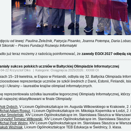
djęciu od lewej: Paulina Żeleźnik, Patrycja Pisanko, Joanna Potempa, Daria Lobas
ł Sikorski – Prezes Fundacji Rozwoju Informatyki
dto już teraz możemy z radością poinformować, że
zawody EGOI 2027 odbędą si
niały sukces polskich uczniów w Bałtyckiej Olimpiadzie Informatycznej
-04-22 Krzysztof Diks
Kategorie:
Osiągnięcia 2025/2026
XXXIII OI
iach 15–19 kwietnia, w Espoo w Finlandii, odbyła się 32. Bałtycka Olimpiada Info
cioosobowe reprezentacje uczniów ze szkół średnich z Danii, Estonii, Finlandii, Isla
cji i Ukrainy – laureatów krajów olimpiad informatycznych.
kę reprezentowała szóstka laureatów tegorocznej Olimpiady Informatycznej, którzy
ali najwyżej sklasyfikowani w finale Olimpiady:
iotr Dybich
, V Liceum Ogólnokształcące im. Augusta Witkowskiego w Krakowie, 2. 
Michał Adam Roguz
, I Liceum Ogólnokształcące im. Mikołaja Kopernika w Łodzi, 2. 
rtur Smoleński
, XIV Liceum Ogólnokształcące im. Stanisława Staszica w Warszawie
rzysztof Tomasz Witkowski
, XIV Liceum Ogólnokształcące im. Stanisława Staszica
ichał Piotr Wolny
, XIV Liceum Ogólnokształcące im. Stanisława Staszica w Warsza
Jakub Woźniak
, Liceum Ogólnokształcące TEB Edukacja w Świdnicy, 3. klasa.