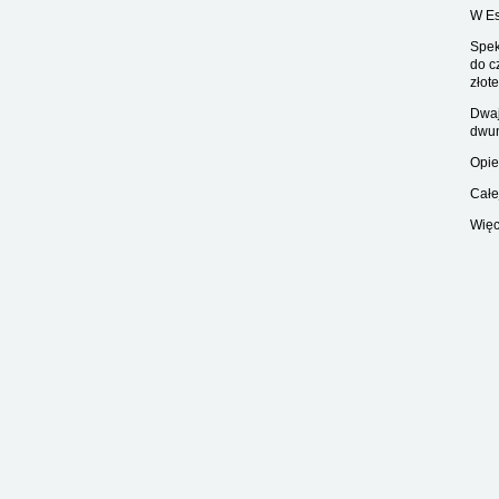
W Es
Spek
do c
złot
Dwaj
dwun
Opie
Całe
Więc