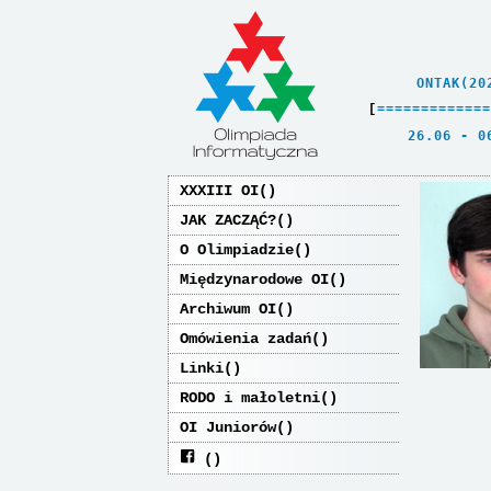
    ONTAK(20
[
=
=
=
=
=
=
=
=
=
=
=
=
=
   26.06 - 0
XXXIII OI
JAK ZACZĄĆ?
O Olimpiadzie
Międzynarodowe OI
Archiwum OI
Omówienia zadań
Linki
RODO i małoletni
OI Juniorów