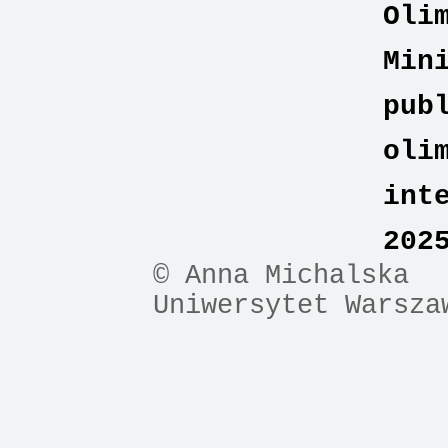
Oli
Min
pub
oli
int
202
© Anna Michalska
Uniwersytet Warsza