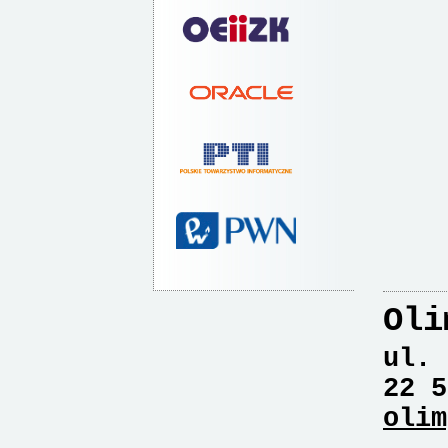
Oli
ul. 
22 5
olim