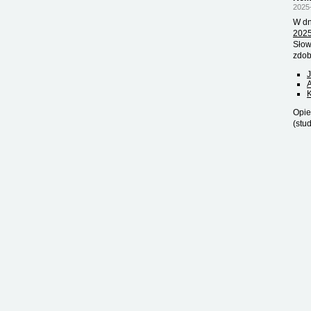
2025
W dn
202
Słow
zdob
J
A
Opie
(stu