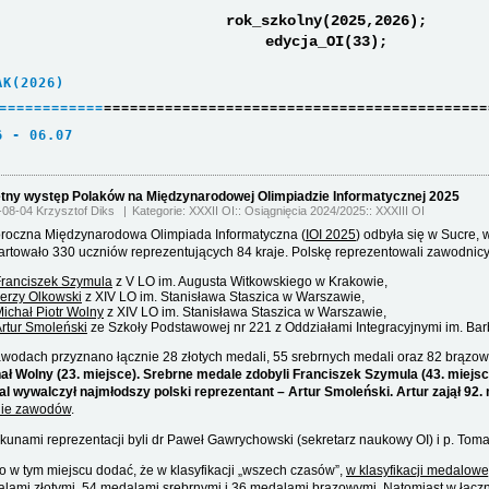
rok_szkolny(2025,2026);
edycja_OI(33);
AK(2026)     
=
=
=
=
=
=
=
=
=
=
=
=
============================================
6 - 06.07    
tny występ Polaków na Międzynarodowej Olimpiadzie Informatycznej 2025
-08-04 Krzysztof Diks
Kategorie:
XXXII OI
Osiągnięcia 2024/2025
XXXIII OI
roczna Międzynarodowa Olimpiada Informatyczna (
IOI 2025
) odbyła się w Sucre,
artowało 330 uczniów reprezentujących 84 kraje. Polskę reprezentowali zawodnicy
Franciszek Szymula
z V LO im. Augusta Witkowskiego w Krakowie,
erzy Olkowski
z XIV LO im. Stanisława Staszica w Warszawie,
ichał Piotr Wolny
z XIV LO im. Stanisława Staszica w Warszawie,
rtur Smoleński
ze Szkoły Podstawowej nr 221 z Oddziałami Integracyjnymi im. Ba
wodach przyznano łącznie 28 złotych medali, 55 srebrnych medali oraz 82 brązo
ał Wolny (23. miejsce). Srebrne medale zdobyli Franciszek Szymula (43. miejsc
l wywalczył najmłodszy polski reprezentant – Artur Smoleński. Artur zajął 92. 
nie zawodów
.
kunami reprezentacji byli dr Paweł Gawrychowski (sekretarz naukowy OI) i p. Tomas
o w tym miejscu dodać, że w klasyfikacji „wszech czasów”,
w klasyfikacji medalowe
lami złotymi, 54 medalami srebrnymi i 36 medalami brązowymi. Natomiast w
łącz