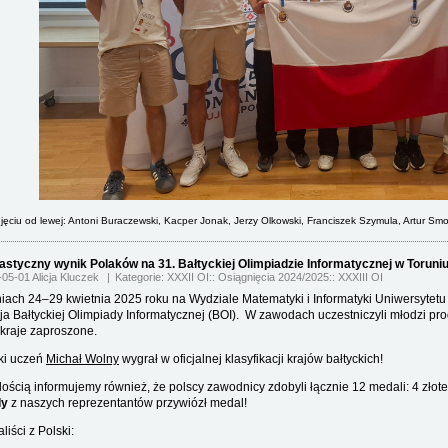
jęciu od lewej: Antoni Buraczewski, Kacper Jonak, Jerzy Olkowski, Franciszek Szymula, Artur Smol
astyczny wynik Polaków na 31. Bałtyckiej Olimpiadzie Informatycznej w Toruniu
05-01 Alicja Kluczek
Kategorie:
XXXII OI
Osiągnięcia 2024/2025
XXXIII OI
iach 24–29 kwietnia 2025 roku na Wydziale Matematyki i Informatyki Uniwersytetu 
ja Bałtyckiej Olimpiady Informatycznej (BOI). W zawodach uczestniczyli młodzi prog
 kraje zaproszone.
ki uczeń
Michał Wolny
wygrał w oficjalnej klasyfikacji krajów bałtyckich!
dością informujemy również, że polscy zawodnicy zdobyli łącznie 12 medali: 4 złote
dy
z naszych reprezentantów przywiózł medal!
liści z Polski: