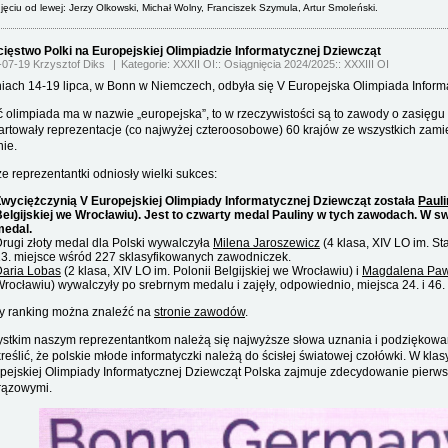
jęciu od lewej: Jerzy Olkowski, Michał Wolny, Franciszek Szymula, Artur Smoleński.
ięstwo Polki na Europejskiej Olimpiadzie Informatycznej Dziewcząt
-07-19 Krzysztof Diks
Kategorie:
XXXII OI
Osiągnięcia 2024/2025
XXXIII OI
iach 14-19 lipca, w Bonn w Niemczech, odbyła się V Europejska Olimpiada Inform
 olimpiada ma w nazwie „europejska”, to w rzeczywistości są to zawody o zasięgu
artowały reprezentacje (co najwyżej czteroosobowe) 60 krajów ze wszystkich zami
nie.
e reprezentantki odniosły wielki sukces:
wyciężczynią V Europejskiej Olimpiady Informatycznej Dziewcząt została
Pauli
elgijskiej we Wrocławiu). Jest to czwarty medal Pauliny w tych zawodach. W swo
medal.
rugi złoty medal dla Polski wywalczyła
Milena Jaroszewicz
(4 klasa, XIV LO im. St
3. miejsce wśród 227 sklasyfikowanych zawodniczek.
Daria Lobas
(2 klasa, XIV LO im. Polonii Belgijskiej we Wrocławiu) i
Magdalena Paw
rocławiu) wywalczyły po srebrnym medalu i zajęły, odpowiednio, miejsca 24. i 46.
y ranking można znaleźć na
stronie zawodów
.
stkim naszym reprezentantkom należą się najwyższe słowa uznania i podziękowani
reślić, że polskie młode informatyczki należą do ścisłej światowej czołówki. W klas
pejskiej Olimpiady Informatycznej Dziewcząt Polska zajmuje zdecydowanie pierwsz
brązowymi.