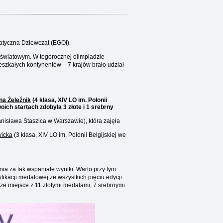
atyczna Dziewcząt (EGOI).
 światowym. W tegorocznej olimpiadzie
eszkałych kontynentów – 7 krajów brało udział
na Żeleźnik
(4 klasa, XIV LO im. Polonii
ich startach zdobyła 3 złote i 1 srebrny
anisława Staszica w Warszawie), która zajęła
icka
(3 klasa, XIV LO im. Polonii Belgijskiej we
a za tak wspaniałe wyniki. Warto przy tym
yfikacji medalowej ze wszystkich pięciu edycji
e miejsce z 11 złotymi medalami, 7 srebrnymi