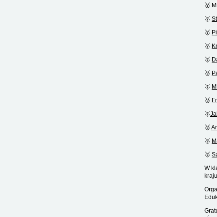
🥇
M
🥇
S
🥇
Pi
🥇
K
🥈
D
🥈
P
🥈
M
🥈
F
🥈
Ja
🥉
Ar
🥉
M
🥉
S
W kl
kraj
Orga
Eduk
Grat