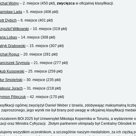
ichał Wolny
– 2. miejsce (450 pkt),
zwycięzca
w oficjalnej klasyfikacji.
tanisław Lada
– 5. miejsce (406 pkt)
otr Dybich
– 6. miejsce (401 pkt)
rzysztof Witkowski
– 10. miejsce (319 pkt)
aria Lobas
– 14. miejsce (308 pkt)
atryk Grabowski
– 15. miejsce (307 pkt)
ichał Roguz
– 20. miejsce (281 pkt)
ranciszek Szymula
– 21. miejsce (277 pkt)
kub Kussowski
– 25. miejsce (259 pkt)
tur Smoleński
– 30. miejsce (235 pkt)
ateusz Jurach
– 31. miejsce (218 pkt)
zymon Pilipczuk
– 42. miejsce (170 pkt)
asyfikacji ogólnej zwyciężył Daniel Weber z Izraela, zdobywając maksymalną licz
u zaproszonego, jego wynik nie był brany pod uwagę w oficjalnej klasyfikacji meda
nizatorem BOI 2025 był Uniwersytet Mikołaja Kopernika w Toruniu, a wydarzenie 
acji oraz Ministra Cyfryzacji. Złotym partnerem olimpiady był Centralny Ośrodek I
ulujemy wszystkim uczestnikom, a szczególnie naszym medalistom, za ich ciężką pr