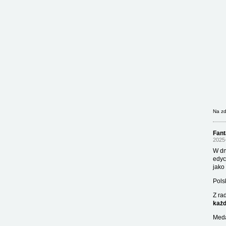
Na zd
Fant
2025-
W dn
edyc
jako
Pols
Z ra
każ
Meda