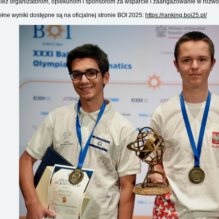
ież organizatorom, opiekunom i sponsorom za wsparcie i zaangażowanie w rozwój
ełne wyniki dostępne są na oficjalnej stronie BOI 2025:
https://ranking.boi25.pl/