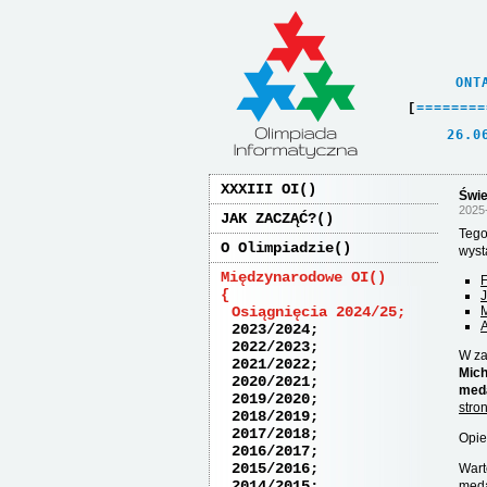
    ONT
[
=
=
=
=
=
=
=
=
   26.0
XXXIII OI
Świe
2025
JAK ZACZĄĆ?
Tego
O Olimpiadzie
wyst
Międzynarodowe OI
J
Osiągnięcia 2024/25
M
A
2023/2024
2022/2023
W za
2021/2022
Mich
2020/2021
meda
2019/2020
stro
2018/2019
2017/2018
Opie
2016/2017
2015/2016
Wart
2014/2015
meda