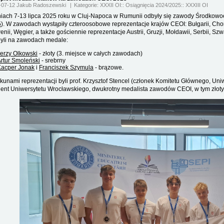
-07-12 Jakub Radoszewski
Kategorie:
XXXII OI
Osiągnięcia 2024/2025
XXXIII OI
iach 7-13 lipca 2025 roku w Cluj-Napoca w Rumunii odbyły się zawody Środkowoeu
5
). W zawodach wystąpiły czteroosobowe reprezentacje krajów CEOI: Bułgarii, Chor
enii, Węgier, a także gościennie reprezentacje Austrii, Gruzji, Mołdawii, Serbii, Szw
yli na zawodach medale:
erzy Olkowski
- złoty (3. miejsce w całych zawodach)
rtur Smoleński
- srebrny
Kacper Jonak
i
Franciszek Szymula
- brązowe.
kunami reprezentacji byli prof. Krzysztof Stencel (członek Komitetu Głównego, Uni
dent Uniwersytetu Wrocławskiego, dwukrotny medalista zawodów CEOI, w tym złoty z