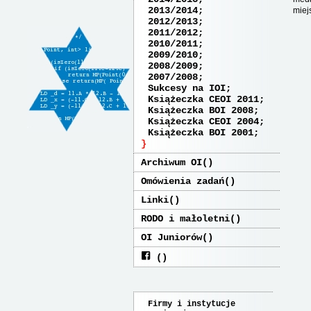
2013/2014
miej
2012/2013
2011/2012
2010/2011
2009/2010
2008/2009
2007/2008
Sukcesy na IOI
Książeczka CEOI 2011
Książeczka BOI 2008
Książeczka CEOI 2004
Książeczka BOI 2001
Archiwum OI
Omówienia zadań
Linki
RODO i małoletni
OI Juniorów
Firmy i instytucje