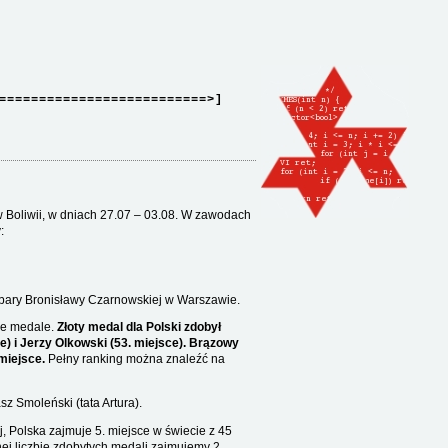
==========================>]
 w Boliwii, w dniach 27.07 – 03.08. W zawodach
:
rbary Bronisławy Czarnowskiej w Warszawie.
we medale.
Złoty medal dla Polski zdobył
e) i Jerzy Olkowski (53. miejsce). Brązowy
miejsce.
Pełny ranking można znaleźć na
z Smoleński (tata Artura).
j
, Polska zajmuje 5. miejsce w świecie z 45
nej liczbie zdobytych medali
zajmujemy 2.