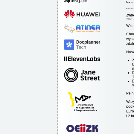
wspierające
Na zd
Zwyc
2025
W dn
Choć
wyst
zdal
Nasz
Z
B
D
1
W
Pełn
Wszy
podk
Euro
i 2 