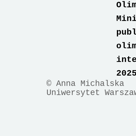
Oli
Min
pub
oli
int
202
© Anna Michalska
Uniwersytet Warsza