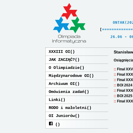
    ONTAK(20
[
=
=
=
=
=
=
=
=
=
=
=
=
=
   26.06 - 0
XXXIII OI
Stanisła
JAK ZACZĄĆ?
Osiągnięci
O Olimpiadzie
Finał XXV
Finał XXX
Międzynarodowe OI
Finał XXX
Archiwum OI
BOI 2024
Finał XXX
Omówienia zadań
BOI 2025
Linki
Finał XXX
RODO i małoletni
OI Juniorów