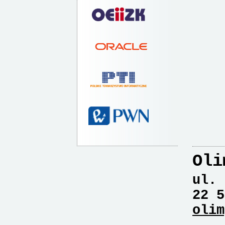
Oli
ul. 
22 5
olim