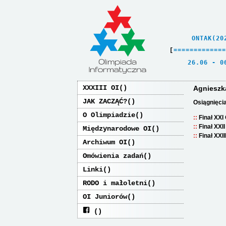
    ONTAK(20
[
=
=
=
=
=
=
=
=
=
=
=
=
=
   26.06 - 0
XXXIII OI
Agnieszk
JAK ZACZĄĆ?
Osiągnięci
O Olimpiadzie
Finał XXI
Finał XXI
Międzynarodowe OI
Finał XXI
Archiwum OI
Omówienia zadań
Linki
RODO i małoletni
OI Juniorów