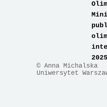
Oli
Min
pub
oli
int
202
© Anna Michalska
Uniwersytet Warsza