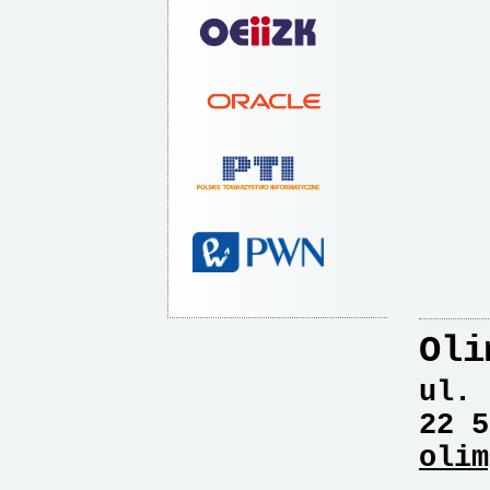
Oli
ul. 
22 5
olim