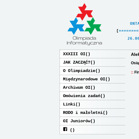
    ONT
[
=
=
=
=
=
=
=
=
   26.0
XXXIII OI
Ale
JAK ZACZĄĆ?
Osią
O Olimpiadzie
Fi
Międzynarodowe OI
Archiwum OI
Omówienia zadań
Linki
RODO i małoletni
OI Juniorów