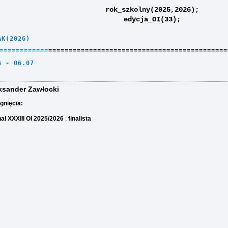
rok_szkolny(2025,2026);
edycja_OI(33);
AK(2026)     
=
=
=
=
=
=
=
=
=
=
=
=
============================================
6 - 06.07    
ksander Zawłocki
gnięcia:
nał XXXIII OI 2025/2026
:
finalista