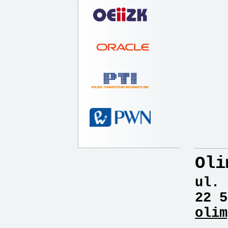
Oli
ul. 
22 5
olim