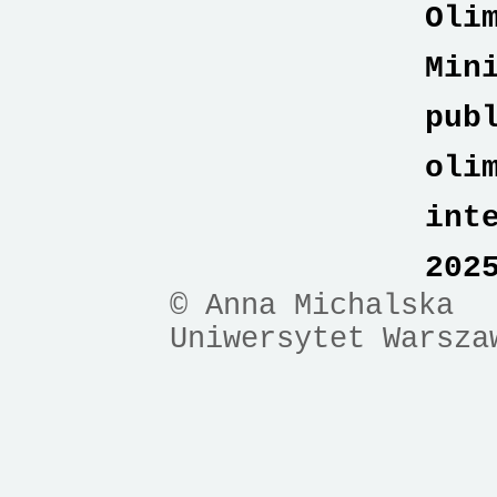
Oli
Min
pub
oli
int
202
© Anna Michalska
Uniwersytet Warsza