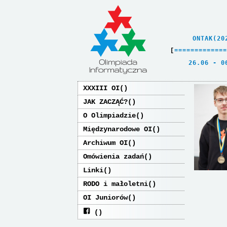
    ONTAK(20
[
=
=
=
=
=
=
=
=
=
=
=
=
=
   26.06 - 0
XXXIII OI
JAK ZACZĄĆ?
O Olimpiadzie
Międzynarodowe OI
Archiwum OI
Omówienia zadań
Linki
RODO i małoletni
OI Juniorów