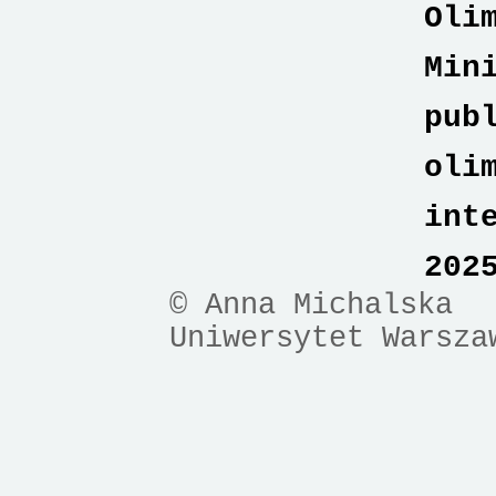
Oli
Min
pub
oli
int
202
© Anna Michalska
Uniwersytet Warsza