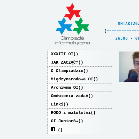
    ONTAK(20
[
=
=
=
=
=
=
=
=
=
=
=
=
=
   26.06 - 0
XXXIII OI
JAK ZACZĄĆ?
O Olimpiadzie
Międzynarodowe OI
Archiwum OI
Omówienia zadań
Linki
RODO i małoletni
OI Juniorów