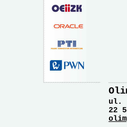
Oli
ul. 
22 5
olim