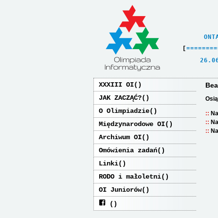
    ONT
[
=
=
=
=
=
=
=
=
   26.0
XXXIII OI
Bea
JAK ZACZĄĆ?
Osią
O Olimpiadzie
Na
Na
Międzynarodowe OI
Na
Archiwum OI
Omówienia zadań
Linki
RODO i małoletni
OI Juniorów