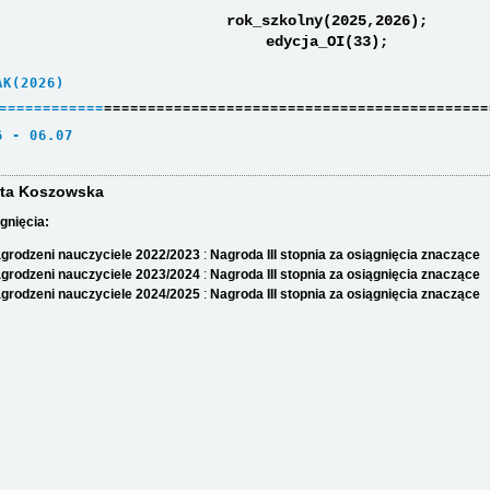
rok_szkolny(2025,2026);
edycja_OI(33);
AK(2026)     
=
=
=
=
=
=
=
=
=
=
=
=
============================================
6 - 06.07    
ta Koszowska
gnięcia:
grodzeni nauczyciele 2022/2023
:
Nagroda III stopnia za osiągnięcia znaczące
grodzeni nauczyciele 2023/2024
:
Nagroda III stopnia za osiągnięcia znaczące
grodzeni nauczyciele 2024/2025
:
Nagroda III stopnia za osiągnięcia znaczące