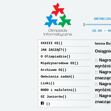
    ONTAK(20
[
=
=
=
=
=
=
=
=
=
=
=
=
=
   26.06 - 0
XXXIII OI
Iwona Bu
JAK ZACZĄĆ?
Osiągni
O Olimpiadzie
Nagro
Międzynarodowe OI
wyróżni
Archiwum OI
Nagro
Omówienia zadań
znacząc
Linki
Nagro
wyróżni
RODO i małoletni
Nagro
OI Juniorów
znacząc