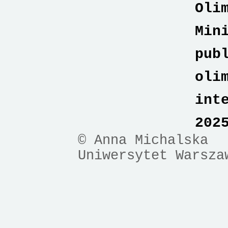
Oli
Min
pub
oli
int
202
© Anna Michalska
Uniwersytet Warsza