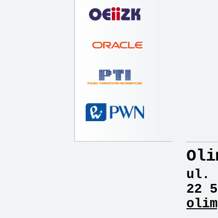
Oli
ul. 
22 5
olim