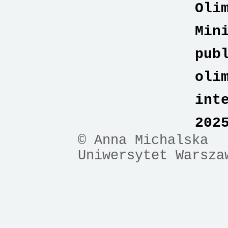
Oli
Min
pub
oli
int
202
© Anna Michalska
Uniwersytet Warsza