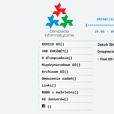
    ONTAK(20
[
=
=
=
=
=
=
=
=
=
=
=
=
=
   26.06 - 0
XXXIII OI
Jakub Śli
JAK ZACZĄĆ?
Osiągnięci
O Olimpiadzie
Finał XIX
Międzynarodowe OI
Archiwum OI
Omówienia zadań
Linki
RODO i małoletni
OI Juniorów