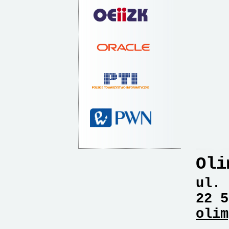
Oli
ul. 
22 5
olim