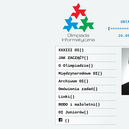
    ONT
[
=
=
=
=
=
=
=
=
   26.0
XXXIII OI
JAK ZACZĄĆ?
O Olimpiadzie
Międzynarodowe OI
Archiwum OI
Omówienia zadań
Linki
RODO i małoletni
OI Juniorów