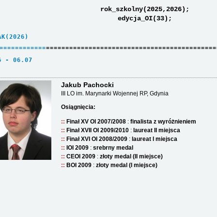
rok_szkolny(2025,2026);
edycja_OI(33);
AK(2026)     
=
=
=
=
=
=
=
=
=
=
=
=
============================================
6 - 06.07    
Jakub Pachocki
III LO im. Marynarki Wojennej RP, Gdynia
Osiągnięcia:
Finał XV OI 2007/2008
:
finalista z wyróżnieniem
Finał XVII OI 2009/2010
:
laureat II miejsca
Finał XVI OI 2008/2009
:
laureat I miejsca
IOI 2009
:
srebrny medal
CEOI 2009
:
złoty medal (II miejsce)
BOI 2009
:
złoty medal (I miejsce)