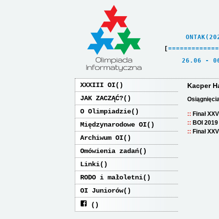
    ONTAK(20
[
=
=
=
=
=
=
=
=
=
=
=
=
=
   26.06 - 0
XXXIII OI
Kacper H
JAK ZACZĄĆ?
Osiągnięci
O Olimpiadzie
Finał XXV
BOI 2019
Międzynarodowe OI
Finał XXV
Archiwum OI
Omówienia zadań
Linki
RODO i małoletni
OI Juniorów