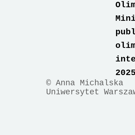
Oli
Min
pub
oli
int
202
© Anna Michalska
Uniwersytet Warsza