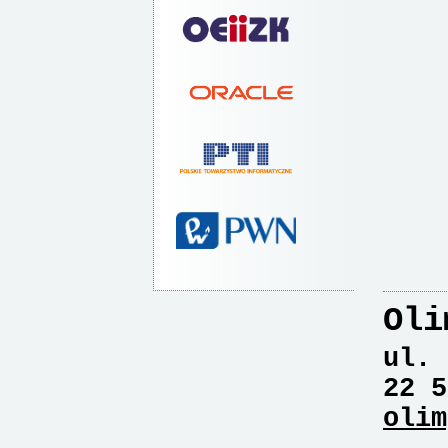
Oli
ul. 
22 5
olim