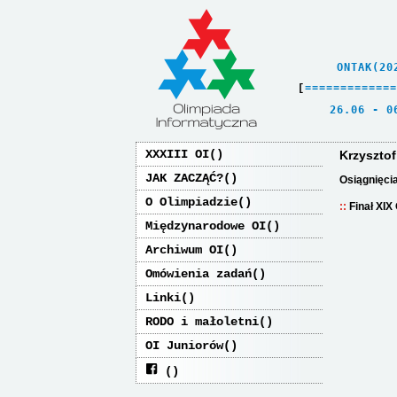
    ONTAK(20
[
=
=
=
=
=
=
=
=
=
=
=
=
=
   26.06 - 0
XXXIII OI
Krzyszto
JAK ZACZĄĆ?
Osiągnięci
O Olimpiadzie
Finał XIX
Międzynarodowe OI
Archiwum OI
Omówienia zadań
Linki
RODO i małoletni
OI Juniorów