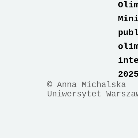
Oli
Min
pub
oli
int
202
© Anna Michalska
Uniwersytet Warsza