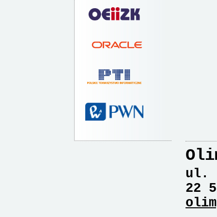
Oli
ul. 
22 5
olim