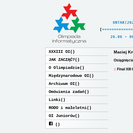
    ONTAK(20
[
=
=
=
=
=
=
=
=
=
=
=
=
=
   26.06 - 0
XXXIII OI
Maciej K
JAK ZACZĄĆ?
Osiągnięci
O Olimpiadzie
Finał XIII
Międzynarodowe OI
Archiwum OI
Omówienia zadań
Linki
RODO i małoletni
OI Juniorów