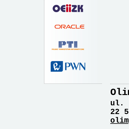
Oli
ul. 
22 5
olim