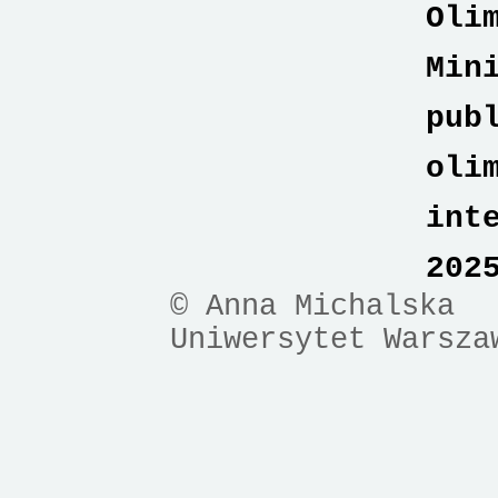
Oli
Min
pub
oli
int
202
© Anna Michalska
Uniwersytet Warsza