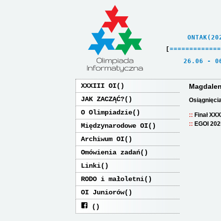
    ONTAK(20
[
=
=
=
=
=
=
=
=
=
=
=
=
=
   26.06 - 0
XXXIII OI
Magdalen
JAK ZACZĄĆ?
Osiągnięci
O Olimpiadzie
Finał XXX
EGOI 202
Międzynarodowe OI
Archiwum OI
Omówienia zadań
Linki
RODO i małoletni
OI Juniorów