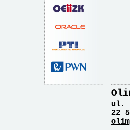
Oli
ul. 
22 5
olim