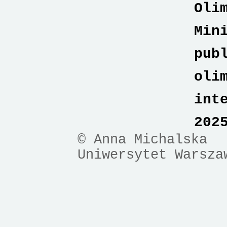
Oli
Min
pub
oli
int
202
© Anna Michalska
Uniwersytet Warsza