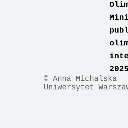
Oli
Min
pub
oli
int
202
© Anna Michalska
Uniwersytet Warsza