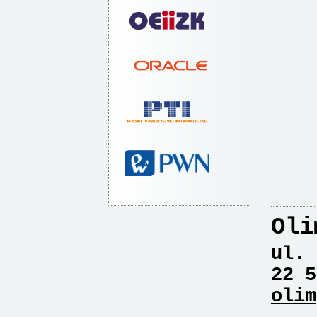
Oli
ul. 
22 5
olim