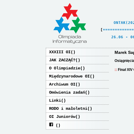
    ONTAK(20
[
=
=
=
=
=
=
=
=
=
=
=
=
=
   26.06 - 0
XXXIII OI
Marek Sa
JAK ZACZĄĆ?
Osiągnięci
O Olimpiadzie
Finał XIV
Międzynarodowe OI
Archiwum OI
Omówienia zadań
Linki
RODO i małoletni
OI Juniorów