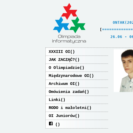
    ONTAK(20
[
=
=
=
=
=
=
=
=
=
=
=
=
=
   26.06 - 0
XXXIII OI
JAK ZACZĄĆ?
O Olimpiadzie
Międzynarodowe OI
Archiwum OI
Omówienia zadań
Linki
RODO i małoletni
OI Juniorów