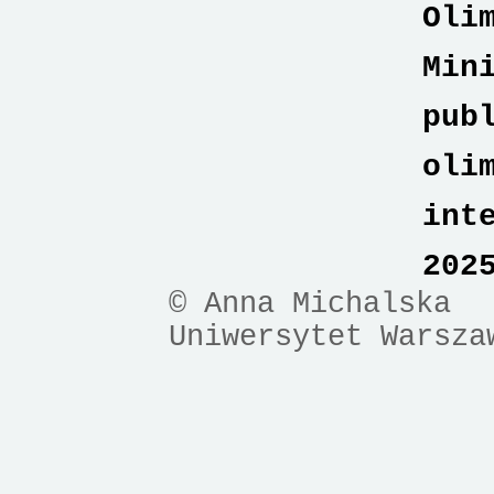
Oli
Min
pub
oli
int
202
© Anna Michalska
Uniwersytet Warsza