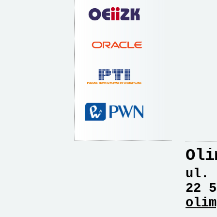
Oli
ul. 
22 5
olim