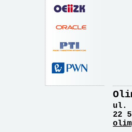
Oli
ul. 
22 5
olim