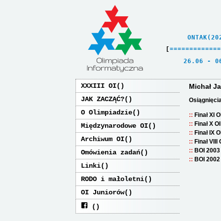
    ONTAK(20
[
=
=
=
=
=
=
=
=
=
=
=
=
=
   26.06 - 0
XXXIII OI
Michał J
JAK ZACZĄĆ?
Osiągnięci
O Olimpiadzie
Finał XI 
Finał X O
Międzynarodowe OI
Finał IX 
Archiwum OI
Finał VIII
BOI 2003
Omówienia zadań
BOI 2002
Linki
RODO i małoletni
OI Juniorów