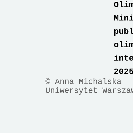
Oli
Min
pub
oli
int
202
© Anna Michalska
Uniwersytet Warsza