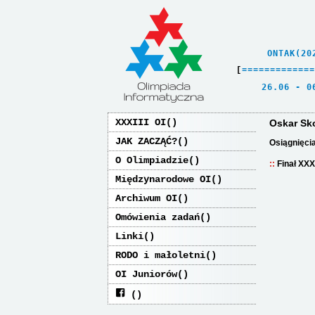
    ONTAK(20
[
=
=
=
=
=
=
=
=
=
=
=
=
=
   26.06 - 0
XXXIII OI
Oskar Sk
JAK ZACZĄĆ?
Osiągnięci
O Olimpiadzie
Finał XXX
Międzynarodowe OI
Archiwum OI
Omówienia zadań
Linki
RODO i małoletni
OI Juniorów