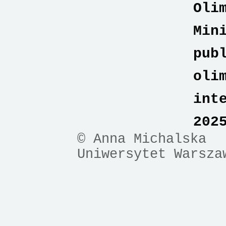
Oli
Min
pub
oli
int
202
© Anna Michalska
Uniwersytet Warsza