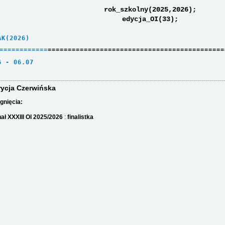
rok_szkolny(2025,2026);
edycja_OI(33);
AK(2026)     
=
=
=
=
=
=
=
=
=
=
=
=
============================================
6 - 06.07    
rycja Czerwińska
gnięcia:
nał XXXIII OI 2025/2026
:
finalistka