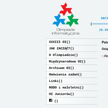
    ONT
[
=
=
=
=
=
=
=
=
   26.0
XXXIII OI
Pat
JAK ZACZĄĆ?
Osią
O Olimpiadzie
Fi
Międzynarodowe OI
Archiwum OI
Omówienia zadań
Linki
RODO i małoletni
OI Juniorów