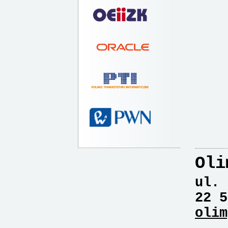
Oli
ul. 
22 5
olim