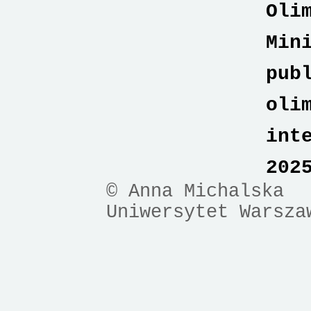
Oli
Min
pub
oli
int
202
© Anna Michalska
Uniwersytet Warsza