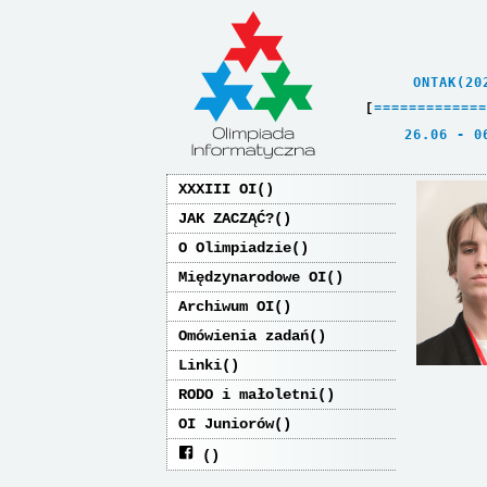
    ONTAK(20
[
=
=
=
=
=
=
=
=
=
=
=
=
=
   26.06 - 0
XXXIII OI
JAK ZACZĄĆ?
O Olimpiadzie
Międzynarodowe OI
Archiwum OI
Omówienia zadań
Linki
RODO i małoletni
OI Juniorów