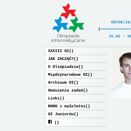
    ONTAK(20
[
=
=
=
=
=
=
=
=
=
=
=
=
=
   26.06 - 0
XXXIII OI
JAK ZACZĄĆ?
O Olimpiadzie
Międzynarodowe OI
Archiwum OI
Omówienia zadań
Linki
RODO i małoletni
OI Juniorów