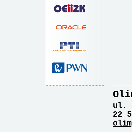
Oli
ul. 
22 5
olim