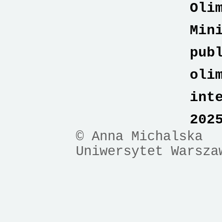
Oli
Min
pub
oli
int
202
© Anna Michalska
Uniwersytet Warsza