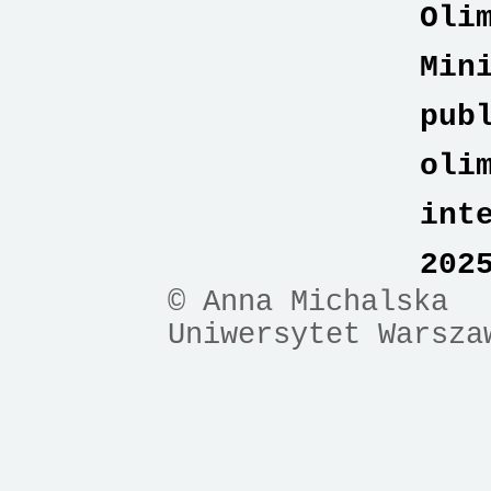
Oli
Min
pub
oli
int
202
© Anna Michalska
Uniwersytet Warsza