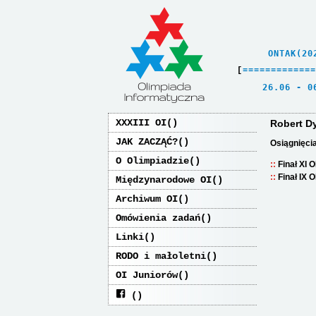
    ONTAK(20
[
=
=
=
=
=
=
=
=
=
=
=
=
=
   26.06 - 0
XXXIII OI
Robert D
JAK ZACZĄĆ?
Osiągnięci
O Olimpiadzie
Finał XI 
Finał IX 
Międzynarodowe OI
Archiwum OI
Omówienia zadań
Linki
RODO i małoletni
OI Juniorów