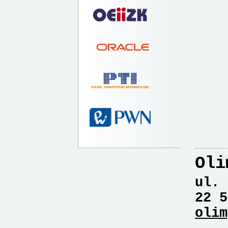
Oli
ul. 
22 5
olim