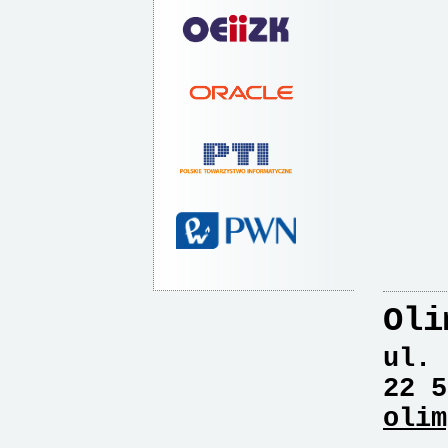
Oli
ul. 
22 5
olim