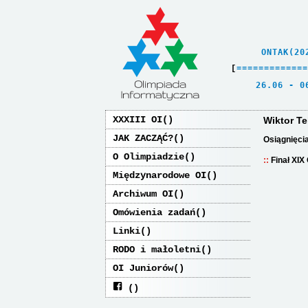
    ONTAK(20
[
=
=
=
=
=
=
=
=
=
=
=
=
=
   26.06 - 0
XXXIII OI
Wiktor Te
JAK ZACZĄĆ?
Osiągnięci
O Olimpiadzie
Finał XIX
Międzynarodowe OI
Archiwum OI
Omówienia zadań
Linki
RODO i małoletni
OI Juniorów