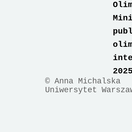
Oli
Min
pub
oli
int
202
© Anna Michalska
Uniwersytet Warsza