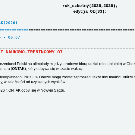
rok_szkolny(2025,2026);
edycja_OI(33);
AK(2026)     
=
=
=
=
=
=
=
=
=
=
=
=
============================================
6 - 06.07    
ÓZ NAUKOWO-TRENINGOWY OI
ezentanci Polski na olimpiady międzynarodowe biorą udział (nieodpłatnie) w O
zmara (
ONTAK
), który odbywa się w czasie wakacji.
ieodpłatnego udziału w Obozie mogą zostać zaproszeni także inni finaliści, którzy 
ły, w zależności od uzyskanych wyników.
26 r. ONTAK odbył się w Nowym Sączu.