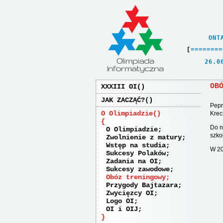
    ONT
[
=
=
=
=
=
=
=
=
   26.0
OB
XXXIII OI
JAK ZACZĄĆ?
Pepr
O Olimpiadzie
Krec
Do n
O Olimpiadzie
szko
Zwolnienie z matury
Wstęp na studia
W 20
Sukcesy Polaków
Zadania na OI
Sukcesy zawodowe
Obóz treningowy
Przygody Bajtazara
Zwycięzcy OI
Logo OI
OI i OIJ