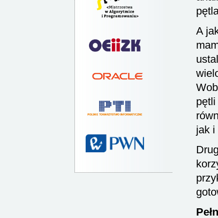
pętl
A ja
mamy
usta
wiel
Wobe
pętl
rów
jak 
Drug
korz
przy
goto
Pełn