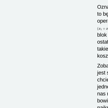
Ozn
to b
oper
(
x
1
+
x
2
blok
osta
taki
kosz
Zoba
jest
chci
jedn
nas 
bowi
najk