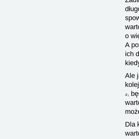
dług
spow
wart
o wi
A po
ich 
kied
Ale 
kole
x
i
bę
wart
może
Dla 
wart