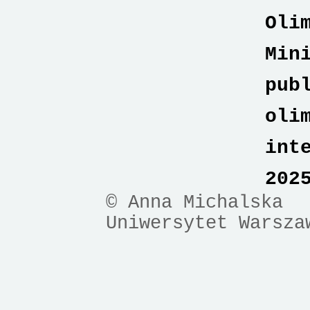
Oli
Min
pub
oli
int
202
© Anna Michalska
Uniwersytet Warsza