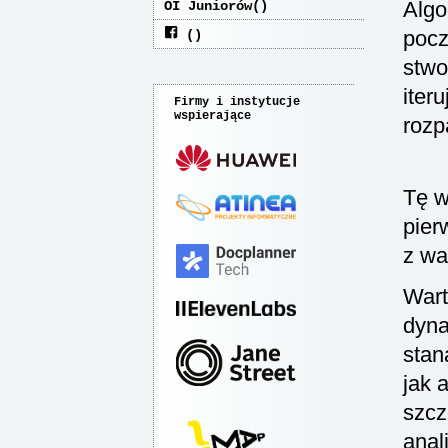
Algo
OI Juniorów
pocz
stwo
iter
Firmy i instytucje
wspierające
rozp
Tę w
pier
z wa
Wart
dyna
stan
jak 
szcz
anal