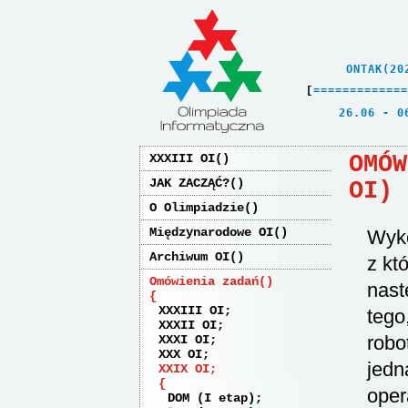
    ONTAK(20
[
=
=
=
=
=
=
=
=
=
=
=
=
=
   26.06 - 0
OMÓW
XXXIII OI
JAK ZACZĄĆ?
OI)
O Olimpiadzie
Międzynarodowe OI
Wyko
Archiwum OI
z kt
Omówienia zadań
nast
XXXIII OI
tego
XXXII OI
robo
XXXI OI
XXX OI
jedn
XXIX OI
oper
DOM (I etap)