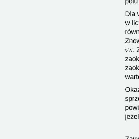
polu
Dla 
w li
rów
Znow
N
m
.
zaok
zaok
wart
Okaz
sprz
powi
jeże
Zauw