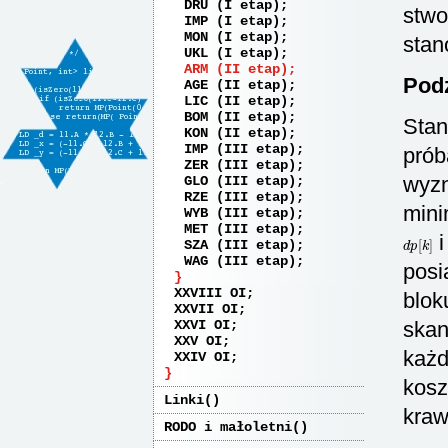
DRU (I etap)
stwo
IMP (I etap)
MON (I etap)
stan
UKL (I etap)
ARM (II etap)
Podz
AGE (II etap)
LIC (II etap)
BOM (II etap)
Stan
KON (II etap)
IMP (III etap)
prób
ZER (III etap)
wyzn
GLO (III etap)
RZE (III etap)
mini
WYB (III etap)
MET (III etap)
d
p
[
k
]
i
SZA (III etap)
WAG (III etap)
posi
XXVIII OI
blok
XXVII OI
XXVI OI
skan
XXV OI
każd
XXIV OI
kos
Linki
kraw
RODO i małoletni