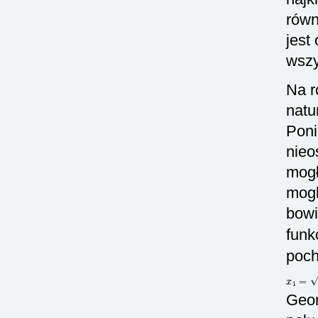
rów
jest
wszy
Na 
natu
Poni
nieo
mogł
mogl
bowi
funk
poch
x
1
=
N
Geom