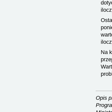
doty
iloc
Osta
poni
wart
iloc
Na k
prze
Wart
prob
Opis p
Progra