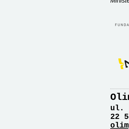
Minist
Oli
ul. 
22 5
olim