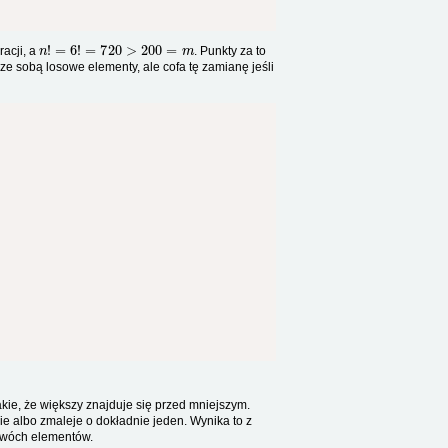
n
!
=
6
!
=
720
>
200
=
m
acji, a
. Punkty za to
 sobą losowe elementy, ale cofa tę zamianę jeśli
takie, że większy znajduje się przed mniejszym.
ie albo zmaleje o dokładnie jeden. Wynika to z
 dwóch elementów.