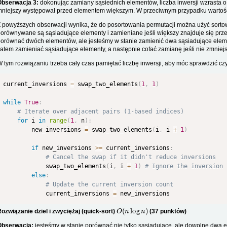
Obserwacja 3:
dokonując zamiany sąsiednich elementów, liczba inwersji wzrasta o 
niejszy występował przed elementem większym. W przeciwnym przypadku wartość 
 powyższych obserwacji wynika, że do posortowania permutacji można użyć sor
orównywane są sąsiadujące elementy i zamieniane jeśli większy znajduje się prze
orównać dwóch elementów, ale jesteśmy w stanie zamienić dwa sąsiadujące element
atem zamieniać sąsiadujące elementy, a następnie cofać zamianę jeśli nie zmniejsz
 tym rozwiązaniu trzeba cały czas pamiętać liczbę inwersji, aby móc sprawdzić cz
current_inversions 
=
 swap_two_elements
(
1
,
1
)
while
True
:
# Iterate over adjacent pairs (1-based indices)
for
 i 
in
range
(
1
,
 n
)
:
        new_inversions 
=
 swap_two_elements
(
i
,
 i 
+
1
)
if
 new_inversions 
>=
 current_inversions
:
# Cancel the swap if it didn't reduce inversions
            swap_two_elements
(
i
,
 i 
+
1
)
# Ignore the inversion 
else
:
# Update the current inversion count
            current_inversions 
=
O
(
n
log
n
)
ozwiązanie dziel i zwyciężaj (quick-sort)
(37 punktów)
Obserwacja:
jesteśmy w stanie porównać nie tylko sąsiadujące, ale dowolne dwa el