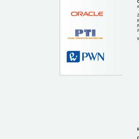
m
Z
p
p
z
W
R