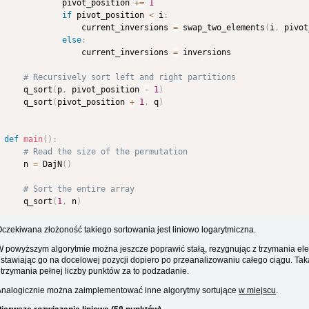
            pivot_position 
+=
1
if
 pivot_position 
<
 i
:
                current_inversions 
=
 swap_two_elements
(
i
,
 pivot
else
:
                current_inversions 
=
 inversions

# Recursively sort left and right partitions
    q_sort
(
p
,
 pivot_position 
-
1
)
    q_sort
(
pivot_position 
+
1
,
 q
)
def
main
(
)
:
# Read the size of the permutation
    n 
=
 DajN
(
)
# Sort the entire array
    q_sort
(
1
,
 n
)
czekiwana złożoność takiego sortowania jest liniowo logarytmiczna.
 powyższym algorytmie można jeszcze poprawić stałą, rezygnując z trzymania elem
stawiając go na docelowej pozycji dopiero po przeanalizowaniu całego ciągu. Ta
trzymania pełnej liczby punktów za to podzadanie.
nalogicznie można zaimplementować inne algorytmy sortujące
w miejscu
.