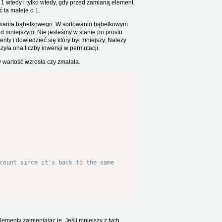
1 wtedy i tylko wtedy, gdy przed zamianą element
ta maleje o 1.
towania bąbelkowego. W sortowaniu bąbelkowym
d mniejszym. Nie jesteśmy w stanie po prostu
y i dowiedzieć się który był mniejszy. Należy
yła ona liczby inwersji w permutacji.
y wartość wzrosła czy zmalała.
count since it's back to the same
ementy zamieniając je. Jeśli mniejszy z tych