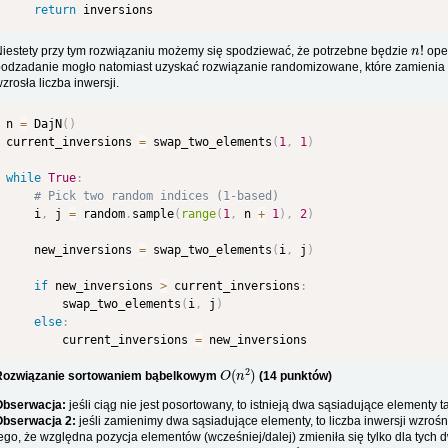
return
n
!
iestety przy tym rozwiązaniu możemy się spodziewać, że potrzebne będzie
oper
odzadanie mogło natomiast uzyskać rozwiązanie randomizowane, które zamienia ze
zrosła liczba inwersji.
n 
=
 DajN
(
)
current_inversions 
=
 swap_two_elements
(
1
,
1
)
while
True
:
# Pick two random indices (1-based)
    i
,
 j 
=
 random
.
sample
(
range
(
1
,
 n 
+
1
)
,
2
)
    new_inversions 
=
 swap_two_elements
(
i
,
 j
)
if
 new_inversions 
>
 current_inversions
:
        swap_two_elements
(
i
,
 j
)
else
:
        current_inversions 
=
O
(
n
2
)
Rozwiązanie sortowaniem bąbelkowym
(14 punktów)
Obserwacja:
jeśli ciąg nie jest posortowany, to istnieją dwa sąsiadujące elementy 
Obserwacja 2:
jeśli zamienimy dwa sąsiadujące elementy, to liczba inwersji wzrośn
ego, że względna pozycja elementów (wcześniej/dalej) zmieniła się tylko dla tych