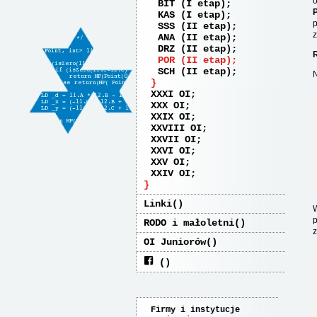
o
BIT (I etap)
P
KAS (I etap)
p
SSS (II etap)
z
ANA (II etap)
DRZ (II etap)
R
POR (II etap)
SCH (II etap)
N
XXXI OI
XXX OI
XXIX OI
XXVIII OI
XXVII OI
XXVI OI
XXV OI
XXIV OI
Linki
W
p
RODO i małoletni
z
OI Juniorów
Firmy i instytucje