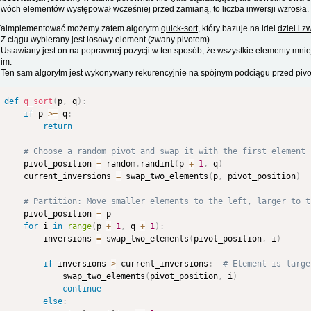
wóch elementów występował wcześniej przed zamianą, to liczba inwersji wzrosła
Zaimplementować możemy zatem algorytm
quick-sort
, który bazuje na idei
dziel i z
 Z ciągu wybierany jest losowy element (zwany pivotem).
 Ustawiany jest on na poprawnej pozycji w ten sposób, że wszystkie elementy mnie
im.
 Ten sam algorytm jest wykonywany rekurencyjnie na spójnym podciągu przed pivo
def
q_sort
(
p
,
 q
)
:
if
 p 
>=
 q
:
return
# Choose a random pivot and swap it with the first element 
    pivot_position 
=
 random
.
randint
(
p 
+
1
,
 q
)
    current_inversions 
=
 swap_two_elements
(
p
,
 pivot_position
)
# Partition: Move smaller elements to the left, larger to t
    pivot_position 
=
 p

for
 i 
in
range
(
p 
+
1
,
 q 
+
1
)
:
        inversions 
=
 swap_two_elements
(
pivot_position
,
 i
)
if
 inversions 
>
 current_inversions
:
# Element is large
            swap_two_elements
(
pivot_position
,
 i
)
continue
else
: