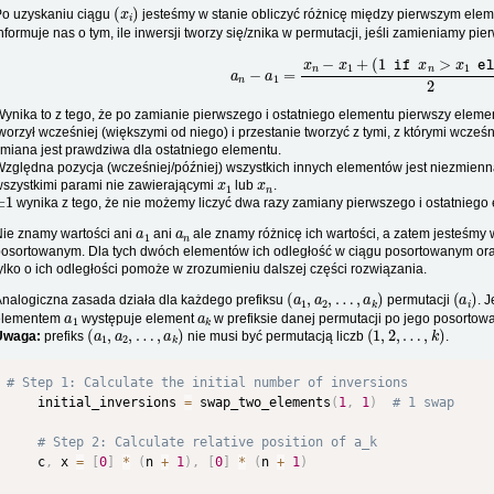
(
x
i
)
Po uzyskaniu ciągu
jesteśmy w stanie obliczyć różnicę między pierwszym elem
nformuje nas o tym, ile inwersji tworzy się/znika w permutacji, jeśli zamieniamy pie
a
n
−
a
1
=
x
n
−
x
1
+
(
1
if
x
n
>
x
1
else
ynika to z tego, że po zamianie pierwszego i ostatniego elementu pierwszy element
worzył wcześniej (większymi od niego) i przestanie tworzyć z tymi, z którymi wcześ
miana jest prawdziwa dla ostatniego elementu.
zględna pozycja (wcześniej/później) wszystkich innych elementów jest niezmienn
x
1
x
n
szystkimi parami nie zawierającymi
lub
.
±
1
wynika z tego, że nie możemy liczyć dwa razy zamiany pierwszego i ostatniego
a
1
a
n
ie znamy wartości ani
ani
ale znamy różnicę ich wartości, a zatem jesteśmy 
osortowanym. Dla tych dwóch elementów ich odległość w ciągu posortowanym oraz
ylko o ich odległości pomoże w zrozumieniu dalszej części rozwiązania.
(
a
1
,
a
2
,
…
,
a
k
)
(
a
i
)
nalogiczna zasada działa dla każdego prefiksu
permutacji
. 
a
1
a
k
elementem
występuje element
w prefiksie danej permutacji po jego posortow
(
a
1
,
a
2
,
…
,
a
k
)
(
1
,
2
,
…
,
k
)
Uwaga:
prefiks
nie musi być permutacją liczb
.
# Step 1: Calculate the initial number of inversions
    initial_inversions 
=
 swap_two_elements
(
1
,
1
)
# 1 swap
# Step 2: Calculate relative position of a_k
    c
,
 x 
=
[
0
]
*
(
n 
+
1
)
,
[
0
]
*
(
n 
+
1
)