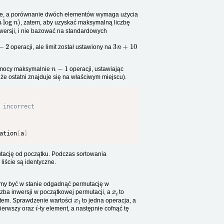
nie, a porównanie dwóch elementów wymaga użycia
n
log
n
)
, zatem, aby uzyskać maksymalną liczbę
nwersji, i nie bazować na standardowych
−
2
3
n
+
10
operacji, ale limit został ustawiony na
n
−
1
pomocy maksymalnie
operacji, ustawiając
e ostatni znajduje się na właściwym miejscu).
 incorrect
ation
[
a
]
ację od początku. Podczas sortowania
iście są identyczne.
imy być w stanie odgadnąć permutację w
x
i
czba inwersji w początkowej permutacji, a
to
x
1
tem. Sprawdzenie wartości
to jedna operacja, a
i
ierwszy oraz
-ty element, a następnie cofnąć tę