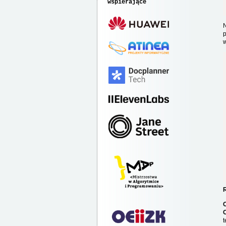
wspierające
N
p
w
t