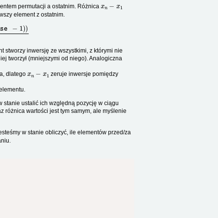
x
n
−
x
1
entem permutacji a ostatnim. Różnica
rwszy element z ostatnim.
−
1
)
)
2
 stworzy inwersję ze wszystkimi, z którymi nie
niej tworzył (mniejszymi od niego). Analogiczna
x
n
−
x
1
a, dlatego
zeruje inwersje pomiędzy
 elementu.
w stanie ustalić ich względną pozycję w ciągu
 różnica wartości jest tym samym, ale myślenie
Jesteśmy w stanie obliczyć, ile elementów przed/za
aniu.