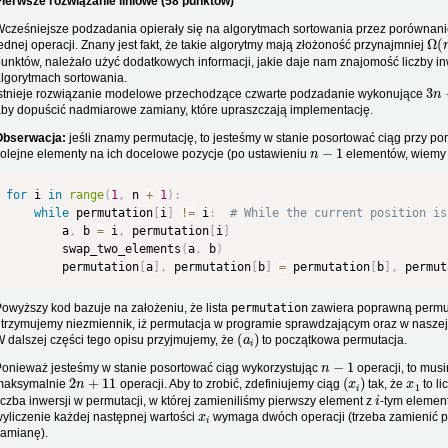
ierwsze rozwiązanie liniowe (58 punktów)
cześniejsze podzadania opierały się na algorytmach sortowania przez porówna
Ω
(
ednej operacji. Znany jest fakt, że takie algorytmy mają złożoność przynajmniej
unktów, należało użyć dodatkowych informacji, jakie daje nam znajomość liczby i
lgorytmach sortowania.
3
n
stnieje rozwiązanie modelowe przechodzące czwarte podzadanie wykonujące
by dopuścić nadmiarowe zamiany, które upraszczają implementację.
Obserwacja:
jeśli znamy permutację, to jesteśmy w stanie posortować ciąg przy 
n
−
1
olejne elementy na ich docelowe pozycje (po ustawieniu
elementów, wiemy ż
for
 i 
in
range
(
1
,
 n 
+
1
)
:
while
 permutation
[
i
]
!=
 i
:
# While the current position is
        a
,
 b 
=
 i
,
 permutation
[
i
]
        swap_two_elements
(
a
,
 b
)
        permutation
[
a
]
,
 permutation
[
b
]
=
 permutation
[
b
]
,
 permut
owyższy kod bazuje na założeniu, że lista
permutation
zawiera poprawną permut
trzymujemy niezmiennik, iż permutacja w programie sprawdzającym oraz w naszej l
(
a
i
)
 dalszej części tego opisu przyjmujemy, że
to początkowa permutacja.
n
−
1
onieważ jesteśmy w stanie posortować ciąg wykorzystując
operacji, to mus
2
n
+
11
(
x
i
)
x
1
maksymalnie
operacji. Aby to zrobić, zdefiniujemy ciąg
tak, że
to li
i
iczba inwersji w permutacji, w której zamieniliśmy pierwszy element z
-tym elemen
x
i
yliczenie każdej następnej wartości
wymaga dwóch operacji (trzeba zamienić p
amianę).