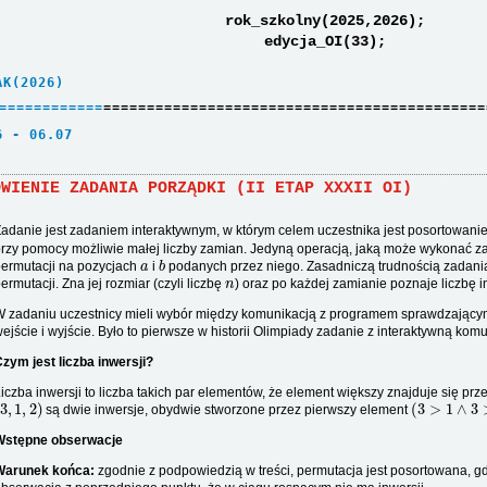
rok_szkolny(2025,2026);
edycja_OI(33);
AK(2026)     
=
=
=
=
=
=
=
=
=
=
=
=
============================================
6 - 06.07    
ÓWIENIE ZADANIA PORZĄDKI (II ETAP XXXII OI)
adanie jest zadaniem interaktywnym, w którym celem uczestnika jest posortowani
rzy pomocy możliwie małej liczby zamian. Jedyną operacją, jaką może wykonać z
a
b
ermutacji na pozycjach
i
podanych przez niego. Zasadniczą trudnością zadania
n
ermutacji. Zna jej rozmiar (czyli liczbę
) oraz po każdej zamianie poznaje liczbę i
 zadaniu uczestnicy mieli wybór między komunikacją z programem sprawdzającym
ejście i wyjście. Było to pierwsze w historii Olimpiady zadanie z interaktywną kom
zym jest liczba inwersji?
iczba inwersji to liczba takich par elementów, że element większy znajduje się p
3
,
1
,
2
)
(
3
>
1
∧
3
>
2
)
są dwie inwersje, obydwie stworzone przez pierwszy element
Wstępne obserwacje
Warunek końca:
zgodnie z podpowiedzią w treści, permutacja jest posortowana, gdy