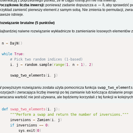
bserwacją z poprzedniego punktu, że w ciągu rosnącym nie ma inwersji.
a
=
b
oczątkowa liczba inwersji:
ponieważ zadanie dopuszcza
, aby sprawdzić p
rzykład zamienić pierwszy element z samym sobą. Nie zmienia to permutacji, zwrac
awsze istnieje.
ozwiązanie brutalne (5 punktów)
ajbardziej naiwne rozwiązanie wykładnicze to zamienianie losowych elementów z
n 
=
 DajN
(
)
while
True
:
# Pick two random indices (1-based)
    i
,
 j 
=
 random
.
sample
(
range
(
1
,
 n 
+
1
)
,
2
)
    swap_two_elements
(
i
,
 j
)
 powyższym rozwiązaniu została użyta pomocnicza funkcja
swap_two_elements
ozycjach i zwracająca liczbę inwersji po tej zamianie lub kończąca działanie prog
wracana wartość nie jest używana, ale będziemy korzystali z tej funkcji w kolejnyc
def
swap_two_elements
(
i
,
 j
)
:
"""Perform a swap and return the number of inversions."""
    inversions 
=
 Zamien
(
i
,
 j
)
if
 inversions 
==
0
:
        sys
.
exit
(
0
)