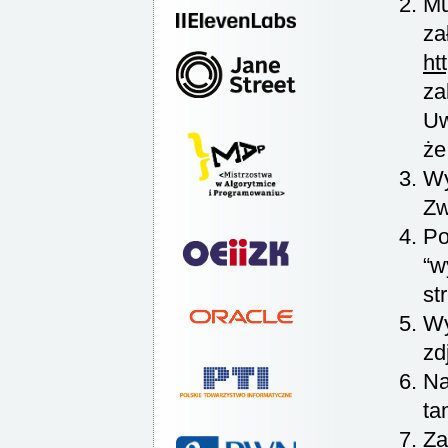
Mu
za
ht
za
Uw
że
Wy
Zw
Po
“w
st
Wy
zd
Na
ta
Za