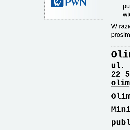
pu
wi
W razi
prosim
Oli
ul. 
22 5
olim
Oli
Min
pub