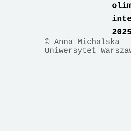
oli
int
202
© Anna Michalska
Uniwersytet Warsza