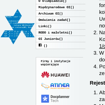
O Olimpiadzie
fo
Międzynarodowe OI
ko
Archiwum OI
Uw
Omówienia zadań
no
Linki
Na
RODO i małoletni
Ko
OI Juniorów
1/
W 
do
Firmy i instytucje
wspierające
Po
ze
Rejest
Ab
za