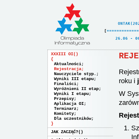
    ONTAK(20
[
=
=
=
=
=
=
=
=
=
=
=
=
=
   26.06 - 0
REJE
XXXIII OI
Aktualności
Rejestracja
Rejest
Nauczyciele styp.
Wyniki III etapu
roku i
Finaliści
Wyróżnieni II etap
W Syst
Wyniki I etapu
Przepisy
zarówn
Aplikacja OI
Terminarz
Komitety
Rejest
Dla uczestników
Sz
JAK ZACZĄĆ?
In