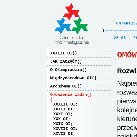
    ONTAK(20
[
=
=
=
=
=
=
=
=
=
=
=
=
=
   26.06 - 0
OMÓW
XXXIII OI
JAK ZACZĄĆ?
Rozwi
O Olimpiadzie
Międzynarodowe OI
Najpie
Archiwum OI
rozwa
Omówienia zadań
pierws
XXXIII OI
kolejn
XXXII OI
XXXI OI
kierun
XXX OI
XXIX OI
przeci
XXVIII OI
XXVII OI
najdłu