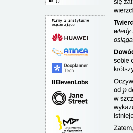
się za
wierzc
Firmy i instytucje
Twierd
wspierające
wtedy 
osiąga
Dowód
sobie 
krótsz
Oczywi
p
od
d
w szcz
wykaza
istnie
Zatem,