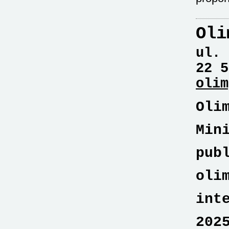
Oli
ul. 
22 5
olim
Oli
Min
pub
oli
int
202