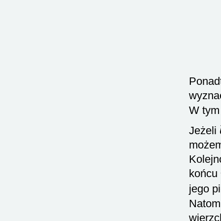
Ponadt
wyznac
W tym 
Jeżeli
możemy
Kolejn
końcu
jego p
Natomi
wierzc