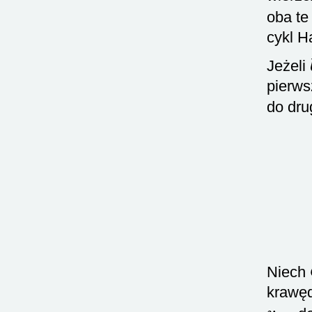
oba te
cykl H
Jeżeli
pierws
do dru
Niech
krawę
v
o
u
t