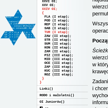
XXVI OI
XXV OI
wierzc
XXIV OI
permut
FLA (I etap)
POD (I etap)
Wszyst
REP (I etap)
SAB (I etap)
operac
TUR (I etap)
ZAW (II etap)
Począ
STR (II etap)
SUM (II etap)
KON (II etap)
Ścieżk
ZAM (II etap)
PIZ (III etap)
wierzc
MID (III etap)
OCE (III etap)
w któr
ZAP (III etap)
krawę
KUC (III etap)
ROZ (III etap)
Zadani
i chce
Linki
wychod
RODO i małoletni
inform
OI Juniorów