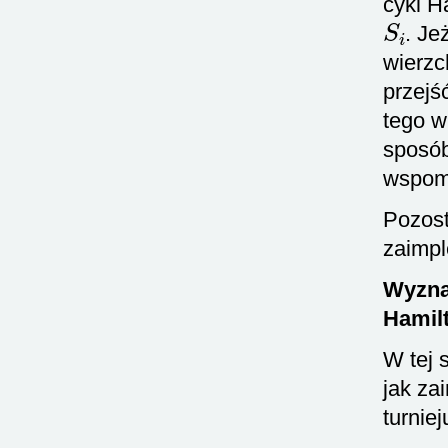
cykl H
S
i
. Je
wierz
przejś
tego w
sposób
wspomn
Pozost
zaimpl
Wyznac
Hamil
W tej 
jak za
turniej