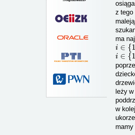
osiąga
z tego
maleją
szukan
ma naj
i
∈
{
1
,
i
∈
{
1
,
poprz
dzieck
drzewi
leży 
poddr
w kole
ukorz
mamy d