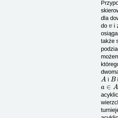
Przypo
skier
dla d
v
do
i
osiąga
także 
podzia
możemy
któreg
dwoma
A
B
i
a
∈
A
acykli
wierzc
turnie
acykli