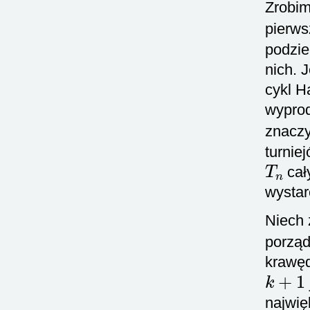
Zrobim
pierw
podzie
nich. 
cykl H
wyprod
znaczy
turnie
T
n
cał
wystar
Niech
porząd
krawęd
k
+
1
najwię