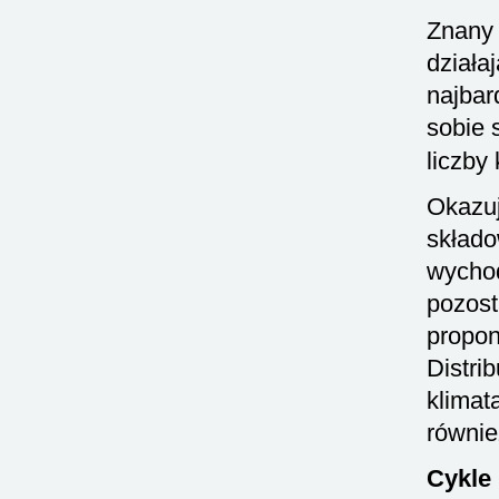
Znany 
działa
najbar
sobie 
liczby
Okazuj
skład
wychod
pozost
propon
Distri
klimat
równie
Cykle 