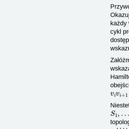
Przywo
Okazuj
każdy 
cykl p
dostęp
wskazu
Załóżm
wskaza
Hamilt
obejśc
v
i
v
i
+
Nieste
S
1
,
…
topolo