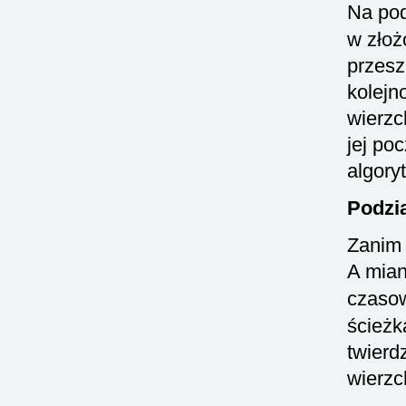
Na pod
w złoż
przesz
kolejn
wierzc
jej po
algory
Podzia
Zanim 
A mian
czaso
ścieżk
twierd
wierzc