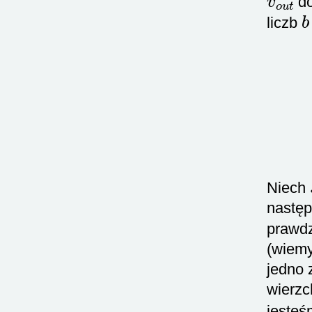
d
b
liczb
Niech
następ
prawdz
(wiemy
jedno
wierz
jesteś