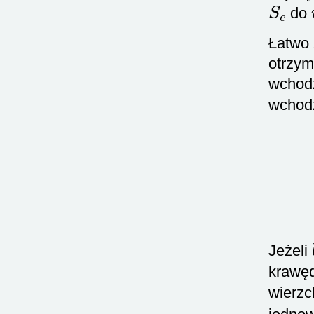
S
e
do
Łatwo
otrzym
wchod
wchod
Jeżeli
krawę
wierz