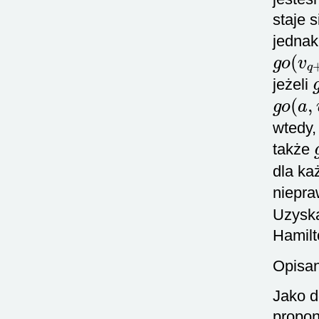
staje 
jednak 
g
o
(
v
q
jeżeli
g
o
(
a
,
wtedy,
także
dla ka
niepra
Uzyska
Hamilt
Opisan
Jako d
propon