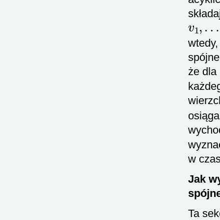
składa
v
1
,
…
wtedy,
spójne
że dla
każdeg
wierzc
osiąga
wycho
wyznac
w cza
Jak wy
spójn
Ta sek