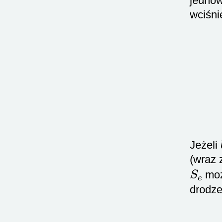
jednow
wciśni
Jeżeli
(wraz
S
e
moż
drodze