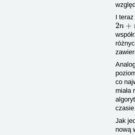
wzglę
I tera
2
n
+
m
współr
różnyc
zawier
Analog
poziom
co naj
miała 
algory
czasi
Jak je
nową w