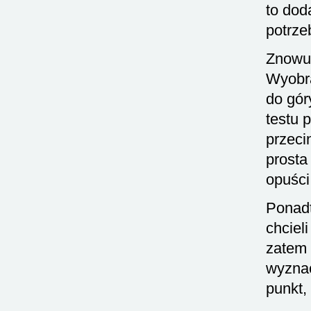
to dod
potrze
Znowu 
Wyobr
do gór
testu 
przeci
prosta
opuści
Ponadt
chciel
zatem 
wyznac
punkt,