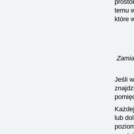
prosto
temu w
które 
Zamia
Jeśli 
znajdz
pomię
Każdej
lub do
pozio