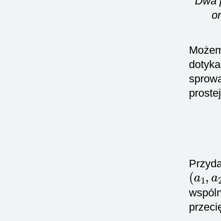
Dwa p
o
Możemy
dotyka
sprowa
prostej
Przyda
(
a
1
,
a
wspóln
przecię