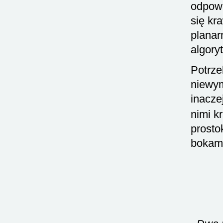
odpowi
się kr
plana
algory
Potrze
niewym
inacze
nimi k
prosto
bokami