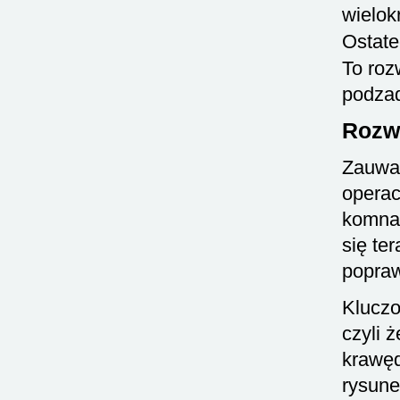
wielok
Ostate
To roz
podzad
Rozwi
Zauważ
operac
komnat
się te
popraw
Kluczo
czyli 
krawęd
rysune