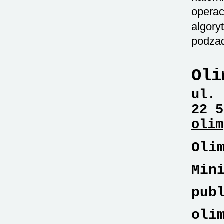
operac
algory
podzad
Oli
ul. 
22 5
olim
Oli
Min
pub
oli