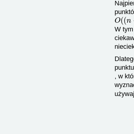
Najpie
punktó
O
(
(
n
W tym
ciekaw
niecie
Dlateg
punktu
, w kt
wyzna
używaj