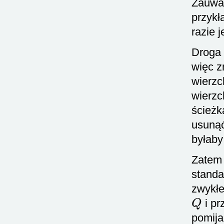
Zauważ
przykł
razie 
Droga 
więc z
wierzc
wierzc
ścieżk
usunąć
byłaby
Zatem 
standa
zwykłe
Q
i pr
pomija