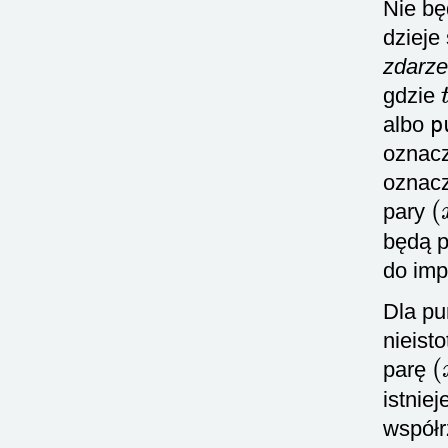
Nie bę
dzieje
zdarze
t
gdzie
albo
p
oznacz
oznacz
(
pary
będą 
do imp
Dla pu
nieist
(
parę
istnie
współr