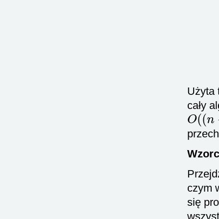
Użyta 
cały a
O
(
(
n
przech
Wzorc
Przejd
czym w
się pr
wszyst