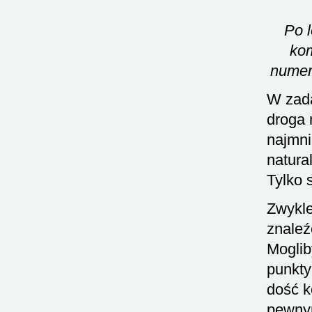
Po l
kom
numer
W zada
droga 
najmni
natura
Tylko 
Zwykle
znaleź
Moglib
punkty
dość k
pewnym