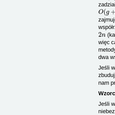
zadzia
O
(
g
+
zajmu
współr
2
n
(ka
więc c
metod
dwa ws
Jeśli 
zbuduj
nam pr
Wzorc
Jeśli 
niebez