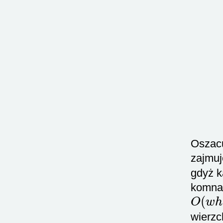
Oszacu
zajmu
gdyż k
komnat
O
(
w
h
wierzc