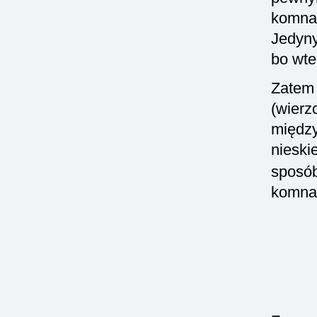
komnat
Jedyny
bo wte
Zatem 
(wierz
między
nieski
sposób
komnat