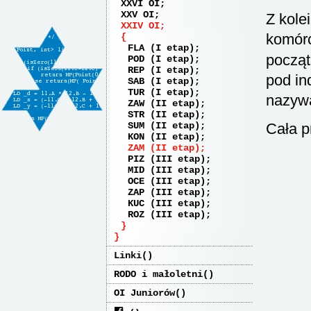
XXVI OI
XXV OI
Z kole
XXIV OI
komór
FLA (I etap)
począt
POD (I etap)
REP (I etap)
pod i
SAB (I etap)
TUR (I etap)
nazyw
ZAW (II etap)
STR (II etap)
Cała p
SUM (II etap)
KON (II etap)
ZAM (II etap)
PIZ (III etap)
MID (III etap)
OCE (III etap)
ZAP (III etap)
KUC (III etap)
ROZ (III etap)
Linki
RODO i małoletni
OI Juniorów