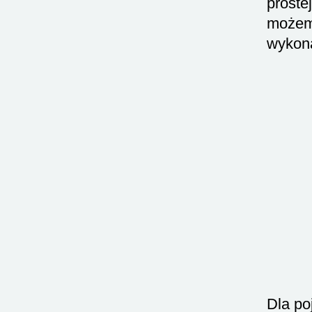
proste
możemy
wykona
Dla po