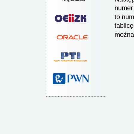
numer 
to nu
tablic
można