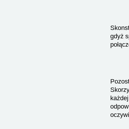
Skonst
gdyż s
połącz
Pozost
Skorzy
każdej
odpow
oczywi