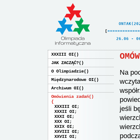
    ONTAK(20
[
=
=
=
=
=
=
=
=
=
=
=
=
=
   26.06 - 0
OMÓW
XXXIII OI
JAK ZACZĄĆ?
Na poc
O Olimpiadzie
Międzynarodowe OI
wczyta
Archiwum OI
współr
Omówienia zadań
powied
XXXIII OI
jeśli 
XXXII OI
wierzc
XXXI OI
XXX OI
wierzc
XXIX OI
XXVIII OI
podcza
XXVII OI