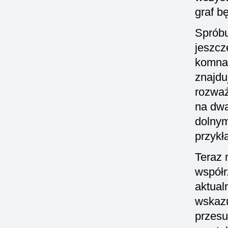
graf b
Spróbu
jeszcz
komnat
znajdu
rozważ
na dwa
dolnym
przykł
Teraz 
współ
aktual
wskazu
przesu