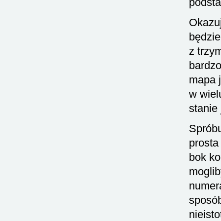
podsta
Okazuj
będzie
z trzy
bardzo
mapa j
w wiel
stanie
Spróbu
prosta
bok ko
mogli
numer
sposób
nieist