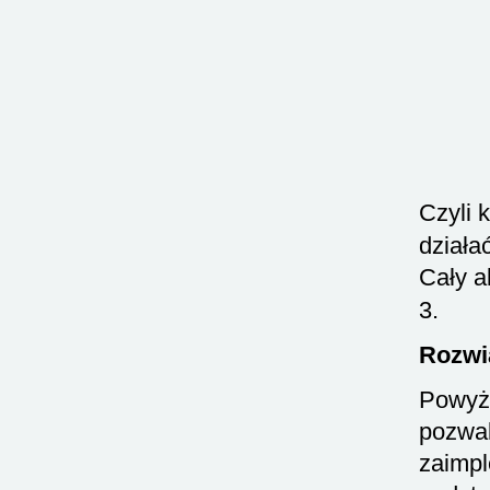
Czyli 
działa
Cały a
3.
Rozwią
Powyże
pozwal
zaimpl