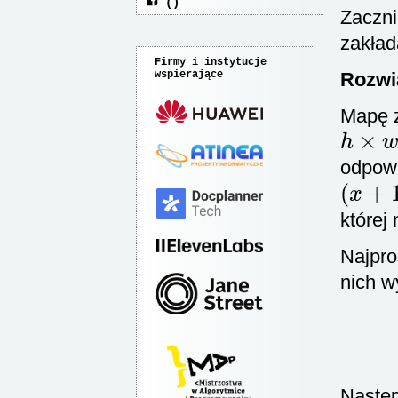
Zaczni
zakład
Firmy i instytucje
Rozwi
wspierające
Mapę z
h
×
w
odpow
(
x
+
1
,
której
Najpro
nich w
Następ