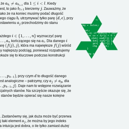
a
b
i
≠
a
b
i
+
1
1
≤
i
<
l
, że
dla
. Kiedy
b
l
+
1
j
jest, to jako
bierzemy
. Zauważmy, że
. Jako że na koniec musimy podać długość
b
i
(
d
,
e
)
łego ciągu
utrzymywać tylko parę
, przy
a
j
dostawieniu
przechodzimy do stanu
i
∈
{
1
,
…
,
n
}
 każdego
wyznaczyć parę
…
,
a
n
a
i
i
kończącego się na
. Dla danego
(
f
(
j
)
,
j
)
f
(
j
)
parę
, która ma największe
wśród
y najlepszy podciąg, ponieważ rozpatrujemy
każe się to kluczowe podczas konstrukcji
…
,
p
k
−
1
)
d
, przy czym
to długość danego
a
j
≠
a
p
i
est analogiczne – patrzymy, czy
dla
p
k
−
1
,
j
)
. Daje nam to wstępne rozwiązanie
jalnych stanów. Na szczęście okazuje się, że
h stanów będzie opierać się nasze kolejne
1
. Zastanówmy się, jak duża może być przerwa
a
j
j taki element
, że można by jego indeks
Ta intuicja jest dobra, o ile tylko zamiast
dużej
…
b
,
i
a
+
b
1
i
,
+
a
1
b
−
i
+
1
2
,