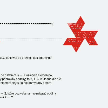
==========================>]
)
a
i
gu
od lewej do prawej i dokładamy do
k
−
1
 od ostatnich
wziętych elementów.
2
,
1
,
3
,
2
szy poprawny podciąg to
. Jednakże nie
 element ciągu, to nie damy rady potem
=
2
, które pozwala nam rozwiązać ogólny
k
=
2
kowi
.