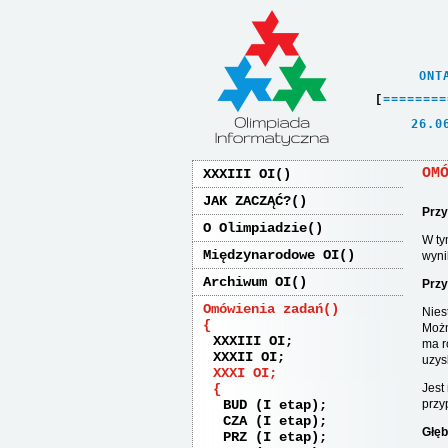
    ONT
[
=
=
=
=
=
=
=
=
   26.0
OM
XXXIII OI
JAK ZACZĄĆ?
Prz
O Olimpiadzie
W ty
Międzynarodowe OI
wyni
Archiwum OI
Prz
Omówienia zadań
Nies
Możn
XXXIII OI
ma r
XXXII OI
uzys
XXXI OI
Jest
BUD (I etap)
przy
CZA (I etap)
Głęb
PRZ (I etap)