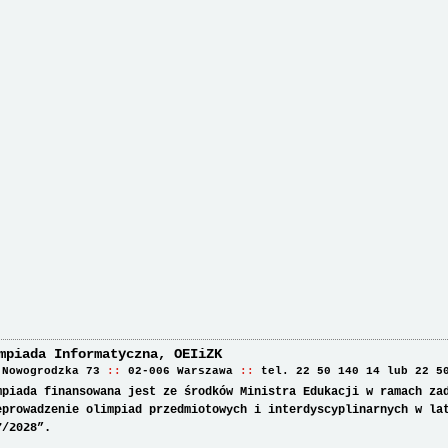
mpiada Informatyczna, OEIiZK
 Nowogrodzka 73
02-006 Warszawa
tel. 22 50 140 14 lub 22 5
mpiada finansowana jest ze środków Ministra Edukacji w ramach za
eprowadzenie olimpiad przedmiotowych i interdyscyplinarnych w la
7/2028”.