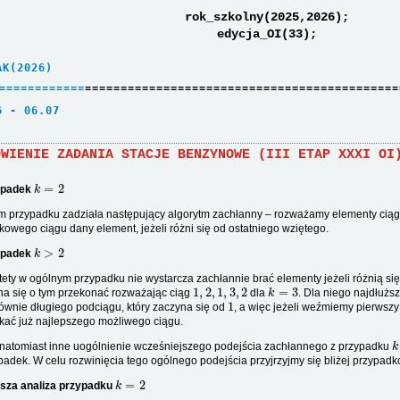
rok_szkolny(2025,2026);
edycja_OI(33);
AK(2026)     
=
=
=
=
=
=
=
=
=
=
=
=
============================================
6 - 06.07    
ÓWIENIE ZADANIA STACJE BENZYNOWE (III ETAP XXXI OI
k
=
2
ypadek
m przypadku zadziała następujący algorytm zachłanny – rozważamy elementy cią
kowego ciągu dany element, jeżeli różni się od ostatniego wziętego.
k
>
2
ypadek
tety w ogólnym przypadku nie wystarcza zachłannie brać elementy jeżeli różnią się
1
,
2
,
1
,
3
,
2
k
=
3
a się o tym przekonać rozważając ciąg
dla
. Dla niego najdłuż
1
ównie długiego podciągu, który zaczyna się od
, a więc jeżeli weźmiemy pierwszy
kać już najlepszego możliwego ciągu.
k
 natomiast inne uogólnienie wcześniejszego podejścia zachłannego z przypadku
padek. W celu rozwinięcia tego ogólnego podejścia przyjrzyjmy się bliżej przypad
k
=
2
sza analiza przypadku