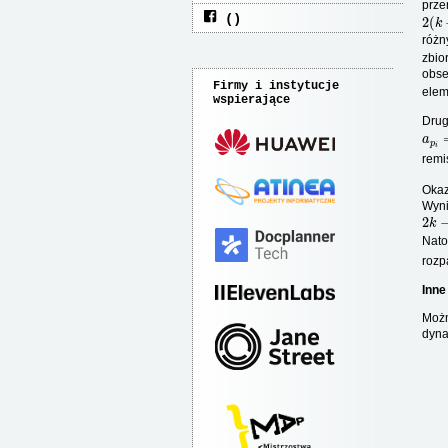
prze
2
(
k
różn
zbio
obse
Firmy i instytucje
ele
wspierające
Drug
a
p
i
remi
Okaz
Wyni
2
k
−
Nato
rozp
Inne
Możn
dyna