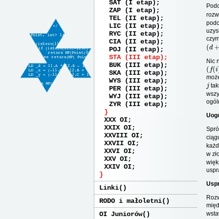
SAT (I etap)
Podc
ZAP (I etap)
rozw
TEL (II etap)
podc
LIC (II etap)
uzys
RYC (II etap)
czy
CIA (II etap)
(
d
+
POJ (II etap)
STA (III etap)
Nic 
BUK (III etap)
(
f
(
i
)
,
SKA (III etap)
może
WYS (III etap)
j
tak
PER (III etap)
wszy
WYJ (III etap)
ogól
ZYR (III etap)
Uogó
XXX OI
XXIX OI
Spró
XXVIII OI
cią
XXVII OI
każ
XXVI OI
w zł
XXV OI
więk
XXIV OI
uspr
Uspr
Linki
Rozw
RODO i małoletni
międ
OI Juniorów
wsta