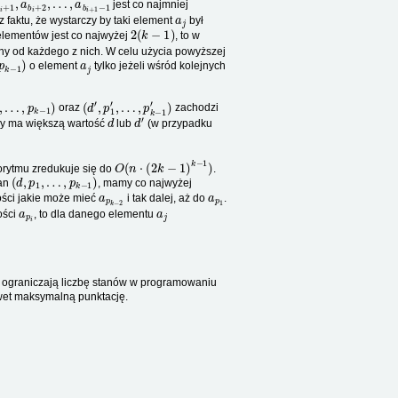
jest co najmniej
a
j
 z faktu, że wystarczy by taki element
był
2
(
k
−
1
)
elementów jest co najwyżej
, to w
ny od każdego z nich. W celu użycia powyższej
k
−
1
)
a
j
o element
tylko jeżeli wśród kolejnych
,
…
,
p
k
−
1
)
(
d
′
,
p
1
′
,
…
,
p
k
−
1
′
)
oraz
zachodzi
d
d
′
tóry ma większą wartość
lub
(w przypadku
O
(
n
⋅
(
2
k
−
1
)
k
−
1
)
gorytmu zredukuje się do
.
(
d
,
p
1
,
…
,
p
k
−
1
)
tan
, mamy co najwyżej
a
p
k
−
2
a
p
1
ści jakie może mieć
i tak dalej, aż do
.
a
p
i
a
j
ości
, to dla danego elementu
 ograniczają liczbę stanów w programowaniu
awet maksymalną punktację.