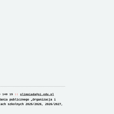
0 140 15
olimpiada@oi.edu.pl
dania publicznego „Organizacja i
tach szkolnych 2025/2026, 2026/2027,