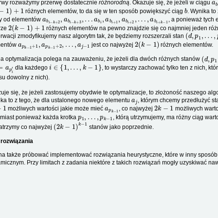
rwy rozważymy przerwę dostatecznie
różnorodną
. Okazuje się, że jeżeli w ciągu
−
1
)
+
1
b
różnych elementów, to da się w ten sposób powiększyć ciąg
. Wynika to
a
…
b
,
i
a
−
b
k
+
i
+
2
k
,
−
a
1
b
i
−
k
+
3
,
…
a
b
i
,
a
b
i
+
1
,
a
b
i
+
2
,
y od elementów
, a ponieważ tych 
2
(
k
−
1
)
+
1
rze
różnych elementów na pewno znajdzie się co najmniej jeden róż
(
d
,
p
1
,
…
,
p
rwacji zmodyfikujemy nasz algorytm tak, że będziemy rozszerzali stan
a
…
p
,
k
a
−
j
−
1
1
+
1
,
a
p
k
−
1
+
2
,
2
(
k
−
1
)
mentów
jest co najwyżej
różnych elementów.
(
d
,
p
1
a optymalizacja polega na zauważeniu, że jeżeli dla dwóch różnych stanów
=
a
p
i
′
i
∈
{
1
,
…
,
k
−
1
}
dla każdego
, to wystarczy zachować tylko ten z nich, k
su dowolny z nich).
uje się, że jeżeli zastosujemy obydwie te optymalizacje, to złożoność naszego al
a
j
ka to z tego, że dla ustalonego nowego elementu
, którym chcemy przedłużyć s
1
a
p
k
−
1
2
k
−
1
możliwych wartości jakie może mieć
, co najwyżej
możliwych warto
p
1
,
…
,
p
k
−
1
miast ponieważ każda krotka
, którą utrzymujemy, ma różny ciąg wart
(
2
k
−
1
)
k
−
1
atrzymy co najwyżej
stanów jako poprzednie.
 rozwiązania
a także próbować implementować rozwiązania heurystyczne, które w inny sposób
micznym. Przy limitach z zadania niektóre z takich rozwiązań mogły uzyskiwać n