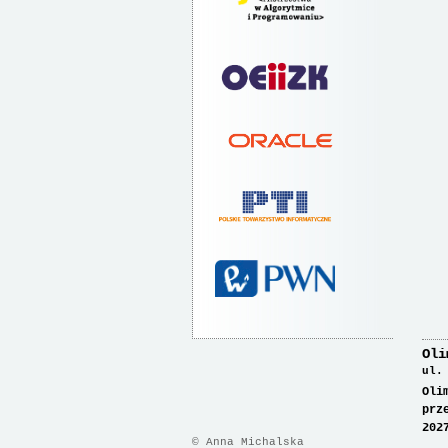
Oli
ul.
Oli
prz
202
© Anna Michalska