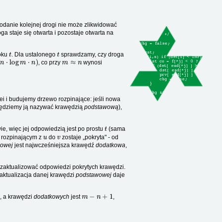
odanie kolejnej drogi nie może zlikwidować
oga staje się otwarta i pozostaje otwarta na
t
t
oku
. Dla ustalonego
sprawdzamy, czy droga
m
⋅
log
m
⋅
n
)
m
≈
n
, co przy
wynosi
i i budujemy drzewo rozpinające: jeśli nowa
 będziemy ją nazywać krawędzią
podstawową
),
t
e, więc jej odpowiedzią jest po prostu
(sama
u
v
 rozpinającym z
do
zostaje „pokryta" - od
owej
jest najwcześniejsza krawędź
dodatkowa
,
 zaktualizować odpowiedzi pokrytych krawędzi.
aktualizacja danej krawędzi
podstawowej
daje
m
−
n
+
1
, a krawędzi
dodatkowych
jest
,