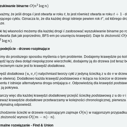
O
(
n
2
log
n
)
ukiwanie binarne
i
t
t
+
1
ażmy, że jeśli droga
jest otwarta w roku
, to jest również otwarta w roku
- d
t
∗
iejącego cyklu. Oznacza to, że dla każdej drogi istnieje pewien rok
, od którego dr
ze.
i
ki tej własności możemy dla każdej drogi
zastosować wyszukiwanie binarne po r
O
(
 otwarta (tak jak poprzednio, BFS-em po usunięciu krawędzi). Daje to złożoność
2
log
n
)
.
 podejście - drzewo rozpinające
my do prostszego sposobu myślenia o tym problemie. Dodajemy krawędzie po kole
ędź łączy dwa dotąd niepołączone wierzchołki, dodajemy ją do drzewa (od teraz
zeciwnym razie jest to krawędź
dodatkowa
.
(
u
,
v
,
t
)
u
v
wędź
dodatkowa
natychmiast tworzy cykl z jedyną ścieżką z
do
w drzewi
e
ie otwiera). Dodatkowo każda krawędź
podstawowa
leżąca na ścieżce w drzewie
t
e
entu
istnieje alternatywna droga omijająca
. Odpowiedzią dla krawędzi
podstaw
a ją pokrywa.
u
v
arczy więc dla każdej krawędzi
dodatkowej
przejść ścieżkę
podstawową
z
do
i
eważ krawędzie
dodatkowe
przetwarzamy w kolejności chronologicznej, pierwsza 
optymalną odpowiedź.
O
(
n
)
chodzenie ścieżki w drzewie rozpinającym zajmuje
w najgorszym przypadku
O
(
(
m
−
n
)
⋅
n
)
 złożoność wynosi
.
malne rozwiązanie - Find & Union