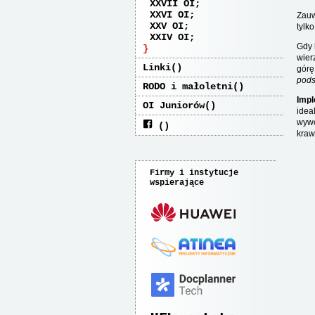
XXVII OI
XXVI OI
Zauw
XXV OI
tylk
XXIV OI
Gdy
wier
Linki
górę
pod
RODO i małoletni
Impl
OI Juniorów
idea
wyw
kraw
Firmy i instytucje
wspierające