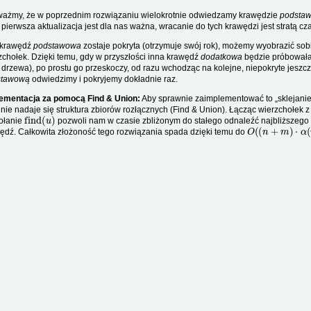
ażmy, że w poprzednim rozwiązaniu wielokrotnie odwiedzamy krawędzie
podsta
o pierwsza aktualizacja jest dla nas ważna, wracanie do tych krawędzi jest stratą cza
 krawędź
podstawowa
zostaje pokryta (otrzymuje swój rok), możemy wyobrazić sobi
zchołek. Dzięki temu, gdy w przyszłości inna krawędź
dodatkowa
będzie próbowała 
 drzewa), po prostu go przeskoczy, od razu wchodząc na kolejne, niepokryte jes
stawową
odwiedzimy i pokryjemy dokładnie raz.
ementacja za pomocą Find & Union:
Aby sprawnie zaimplementować to „sklejanie
lnie nadaje się struktura zbiorów rozłącznych (Find & Union). Łącząc wierzchołek
find
(
u
)
ołanie
pozwoli nam w czasie zbliżonym do stałego odnaleźć najbliższego 
O
(
(
n
+
m
)
⋅
α
(
n
)
)
ędź. Całkowita złożoność tego rozwiązania spada dzięki temu do