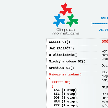
    ONT
[
=
=
=
=
=
=
=
=
   26.0
OM
XXXIII OI
JAK ZACZĄĆ?
Wyo
O Olimpiadzie
same
drog
Międzynarodowe OI
Doda
Archiwum OI
Kluc
Omówienia zadań
dro
połą
XXXIII OI
Najp
LAZ (I etap)
SIL (I etap)
Dla 
DOS (I etap)
spra
m
HAN (I etap)
mo
O
(
n
PRZ (I etap)