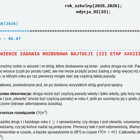
rok_szkolny(2025,2026);
edycja_OI(33);
AK(2026)     
=
=
=
=
=
=
=
=
=
=
=
=
============================================
6 - 06.07    
ÓWIENIE ZADANIA ROZBUDOWA BAJTOCJI (III ETAP XXXII
n
m
braźmy sobie
wiosek i
dróg, które dodawane są kolei - jedna droga na rok. Para
j wiosce (czyli po prostu cykl), ale nie może przejść przez żadną z dróg więcej niż
i, w którym roku po raz pierwszy mogła stać się częścią takiej parady.
tkowo, powiedziane jest, że po dodaniu wszystkich dróg graf jest spójny.
zowa obserwacja:
droga może być częścią parady wtedy i tylko wtedy, gdy leży na 
i
t
ga
jest „otwarta" (może być częścią parady) w roku
, jeśli po usunięciu jej z graf
czone (istnieje alternatywna ścieżka).
O
(
n
3
)
rostsze rozwiązanie
i
t
≥
i
i
każdej drogi
i każdego roku
sprawdzamy, czy droga
jest otwarta: usuwamy 
t
wdzamy, czy jej końce nadal są połączone. Pierwszy taki
jest odpowiedzią. Mam
O
(
n
+
m
)
mentów w czasie, a każde sprawdzenie to BFS w czasie
. Całkowita z
3
)
.