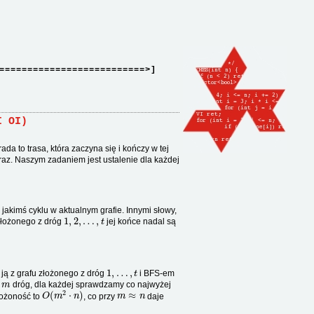
==========================>]
I OI)
da to trasa, która zaczyna się i kończy w tej
 raz. Naszym zadaniem jest ustalenie dla każdej
jakimś cyklu w aktualnym grafie. Innymi słowy,
1
,
2
,
…
,
t
u złożonego z dróg
jej końce nadal są
1
,
…
,
t
ją z grafu złożonego z dróg
i BFS-em
m
y
dróg, dla każdej sprawdzamy co najwyżej
O
(
m
2
⋅
n
)
m
≈
n
łożoność to
, co przy
daje