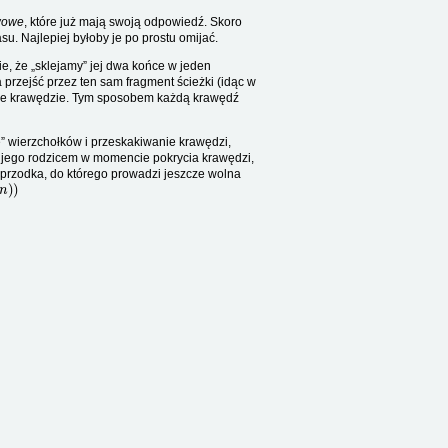
wowe
, które już mają swoją odpowiedź. Skoro
su. Najlepiej byłoby je po prostu omijać.
e, że „sklejamy” jej dwa końce w jeden
przejść przez ten sam fragment ścieżki (idąc w
zcze krawędzie. Tym sposobem każdą krawędź
” wierzchołków i przeskakiwanie krawędzi,
 z jego rodzicem w momencie pokrycia krawędzi,
przodka, do którego prowadzi jeszcze wolna