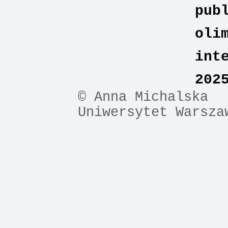
pub
oli
int
202
© Anna Michalska
Uniwersytet Warsza