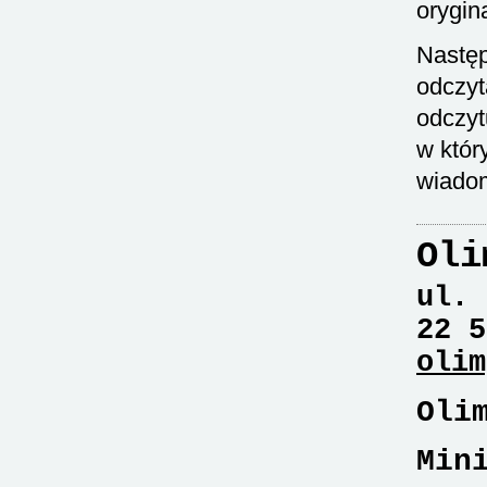
orygina
Następ
odczyt
odczyt
w któr
wiado
Oli
ul. 
22 5
olim
Oli
Min