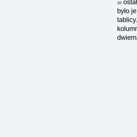
10
osta
było j
tablic
kolum
dwiema