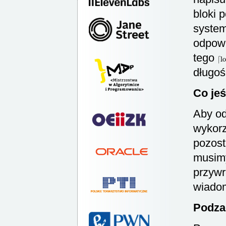
bloki 
system
odpowi
tego
⌈
l
długoś
Co jeś
Aby od
wykorz
pozos
musimy
przywr
wiado
Podza