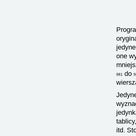
Progra
orygin
jedyne
one wy
mniej
981
do
wiersz
Jedyne
wyznac
jedynk
tablic
itd. S