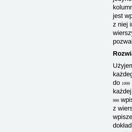
kolumn
jest w
z niej
wiersz
pozwal
Rozwi
Użyjem
każdeg
do
1000
każdej
990
wpis
z wier
wpisze
dokła