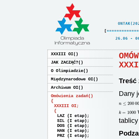
    ONTAK(20
[
=
=
=
=
=
=
=
=
=
=
=
=
=
   26.06 - 0
OMÓW
XXXIII OI
JAK ZACZĄĆ?
XXXI
O Olimpiadzie
Międzynarodowe OI
Treść
Archiwum OI
Dany j
Omówienia zadań
n
≤
200
000
XXXIII OI
k
=
1000
LAZ (I etap)
tablic
SIL (I etap)
DOS (I etap)
HAN (I etap)
Podza
PRZ (I etap)