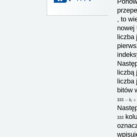
Ponown
przepe
, to w
nowej 
liczba
pierw
indeks
Następ
liczbą
liczba
bitów 
333
−
b
i
+
i
Następ
333
kolu
oznac
wpisuj