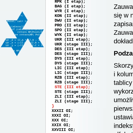
RPK (I etap)
Zauważ
BAG (I etap)
WYR (I etap)
się w 
KON (II etap)
DWU (II etap)
zapisa
PRO (II etap)
SPO (II etap)
Zauważ
WYK (II etap)
UKR (III etap)
dokład
UKR (stage III)
DES (III etap)
Podza
DES (stage III)
DYS (III etap)
DYS (stage III)
Skorzy
LIC (III etap)
LIC (stage III)
i kolu
RZB (III etap)
tablic
RZB (stage III)
STE (III etap)
wykorz
STE (stage III)
ZLI (III etap)
umożli
ZLI (stage III)
pierw
XXXII OI
XXXI OI
ustawi
XXX OI
indek
XXIX OI
XXVIII OI