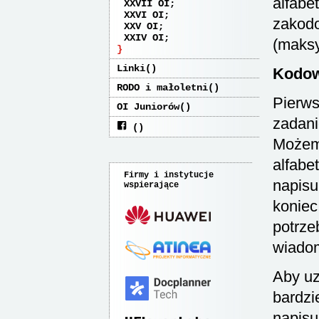
alfabe
XXVII OI
XXVI OI
zakodo
XXV OI
XXIV OI
(maks
Linki
Kodow
RODO i małoletni
Pierws
OI Juniorów
zadani
Możemy
alfabe
Firmy i instytucje
napisu
wspierające
konie
potrz
wiadom
Aby uz
bardzi
napis