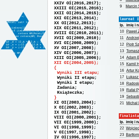
XXIV OI(2016,2017)
9
Marcin 
XXIII OI(2015,2016)
XXII OI(2014,2015)
XXI OI(2013,2014)
laureat I
XX OI(2012,2013)
lp.
imię i 
XIX OI(2011,2012)
10
Paweł 
XVIII OI(2010,2011)
XVII OI(2009,2010)
11
Andrze
XVI OI(2008,2009)
12
Piotr S
XV OI(2007,2008)
13
Tomasz
XIV OI(2006,2007)
XIII OI(2005,2006)
14
Adam B
XII OI(2004,2005)
15
Kamil 
16
Artur K
Wyniki III etapu
17
Łukasz
Wyniki II etapu
Wyniki I etapu
18
Radosł
Zadania
19
Rafał P
Książeczka
19
Sebast
XI OI(2003,2004)
21
Michał 
X OI(2002,2003)
IX OI(2001,2002)
finalista
VIII OI(2000,2001)
VII OI(1999,2000)
lp.
imię i 
VI OI(1998,1999)
22
Wojciec
V OI(1997,1998)
23
Bartłom
IV OI(1996,1997)