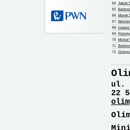
64
Jakub 
65
Bartosz
66
Marek 
67
Wojcie
68
Łukasz
69
Przemy
70
Michał
71
Bartos
72
Grzego
Oli
ul. 
22 5
olim
Oli
Min