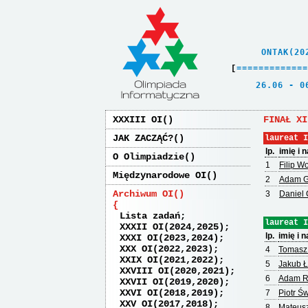
    ONTAK(20
[
=
=
=
=
=
=
=
=
=
=
=
=
=
   26.06 - 0
XXXIII OI
FINAŁ XI
JAK ZACZĄĆ?
laureat I
lp.
imię i 
O Olimpiadzie
1
Filip Wo
Międzynarodowe OI
2
Adam G
Archiwum OI
3
Daniel 
Lista zadań
laureat I
XXXII OI(2024,2025)
lp.
imię i 
XXXI OI(2023,2024)
XXX OI(2022,2023)
4
Tomasz 
XXIX OI(2021,2022)
5
Jakub Ł
XXVIII OI(2020,2021)
6
Adam R
XXVII OI(2019,2020)
XXVI OI(2018,2019)
7
Piotr Ś
XXV OI(2017,2018)
8
Mateusz