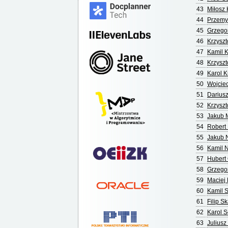
43
Miłosz 
44
Przemy
45
Grzego
46
Krzyszt
47
Kamil 
48
Krzyszt
49
Karol 
50
Wojcie
51
Darius
52
Krzyszt
53
Jakub 
54
Robert
55
Jakub
56
Kamil 
57
Hubert 
58
Grzego
59
Maciej 
60
Kamil 
61
Filip Sk
62
Karol 
63
Juliusz