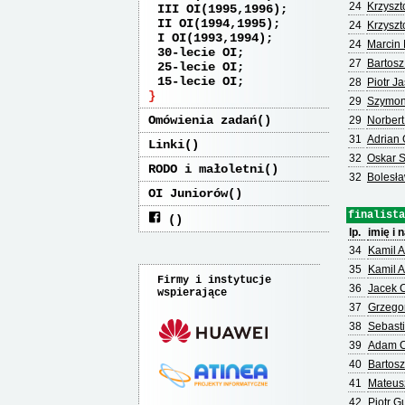
24
Krzyszt
III OI(1995,1996)
II OI(1994,1995)
24
Krzyszt
I OI(1993,1994)
24
Marcin 
30-lecie OI
27
Bartos
25-lecie OI
15-lecie OI
28
Piotr Ja
29
Szymon
Omówienia zadań
29
Norbert
31
Adrian 
Linki
32
Oskar S
RODO i małoletni
32
Bolesła
OI Juniorów
finalista
lp.
imię i 
34
Kamil 
35
Kamil A
Firmy i instytucje
36
Jacek 
wspierające
37
Grzegor
38
Sebast
39
Adam 
40
Bartos
41
Mateus
42
Piotr G