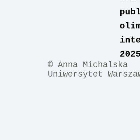
pub
oli
int
202
© Anna Michalska
Uniwersytet Warsza