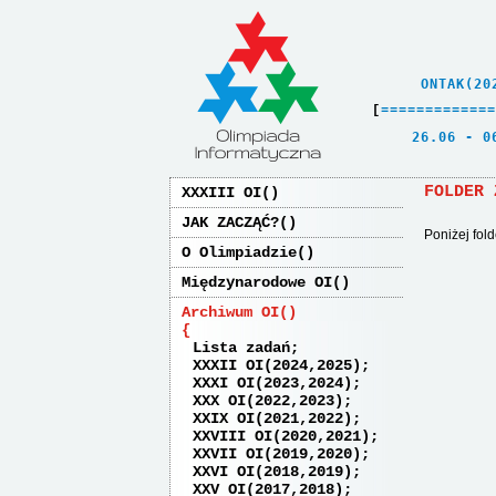
    ONTAK(20
[
=
=
=
=
=
=
=
=
=
=
=
=
=
   26.06 - 0
FOLDER 
XXXIII OI
JAK ZACZĄĆ?
Poniżej fol
O Olimpiadzie
Międzynarodowe OI
Archiwum OI
Lista zadań
XXXII OI(2024,2025)
XXXI OI(2023,2024)
XXX OI(2022,2023)
XXIX OI(2021,2022)
XXVIII OI(2020,2021)
XXVII OI(2019,2020)
XXVI OI(2018,2019)
XXV OI(2017,2018)