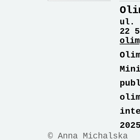
Oli
ul. 
22 5
olim
Oli
Min
pub
oli
int
202
© Anna Michalska