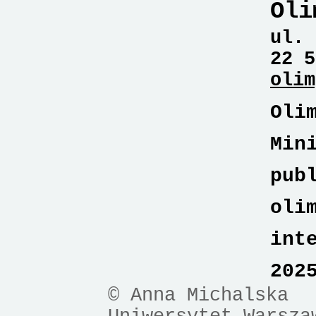
Oli
ul. 
22 5
olim
Oli
Min
pub
oli
int
202
© Anna Michalska