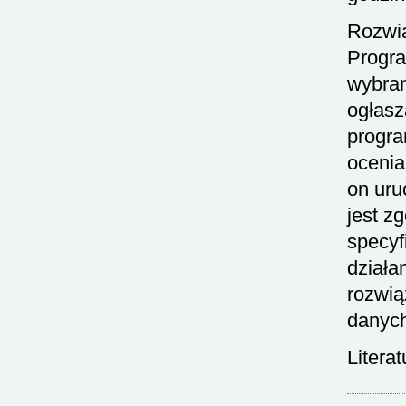
Rozwią
Progra
wybran
ogłasz
progra
ocenia
on uru
jest z
specyf
działa
rozwią
danyc
Litera