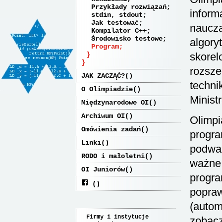
Przykłady rozwiązań
inform
stdin, stdout
Jak testować
naucza
Kompilator C++
Środowisko testowe
algory
Program
skorel
rozsze
JAK ZACZĄĆ?
techni
O Olimpiadzie
Minist
Międzynarodowe OI
Archiwum OI
Olimpi
Omówienia zadań
progra
Linki
podwal
RODO i małoletni
ważne 
OI Juniorów
progra
popraw
(auto
Firmy i instytucje
zobacz