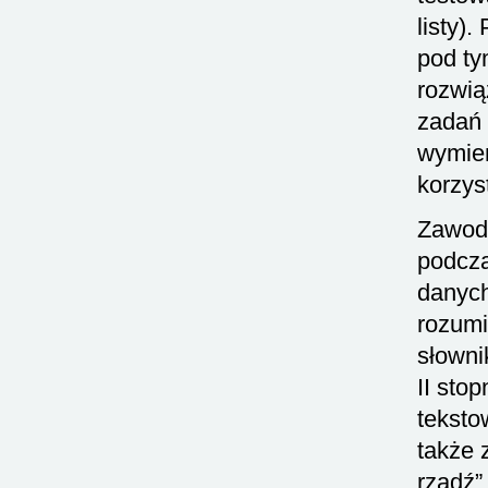
listy)
pod ty
rozwią
zadań 
wymien
korzys
Zawody
podcza
danych
rozumie
słowni
II sto
teksto
także 
rządź”