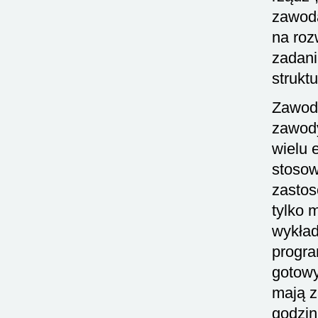
zawoda
na roz
zadani
strukt
Zawody
zawody
wielu 
stosow
zastos
tylko 
wykład
progra
gotowy
mają z
godzin