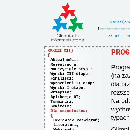
    ONTAK(20
[
=
=
=
=
=
=
=
=
=
=
=
=
=
   26.06 - 0
PROG
XXXIII OI
Aktualności
Rejestracja
Progra
Nauczyciele styp.
Wyniki III etapu
(na za
Finaliści
dla pr
Wyróżnieni II etap
Wyniki I etapu
rozsze
Przepisy
Aplikacja OI
Narodo
Terminarz
Komitety
wychow
Dla uczestników
typach
Ocenianie rozwiązań
Literatura
Olimpi
Wskazówki