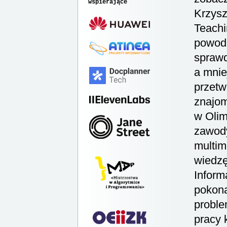
wspierające
Krzysz
Teachi
powodu
sprawd
a mnie
przetw
znajom
w Olim
zawody
multim
wiedzę
Inform
pokona
proble
pracy 