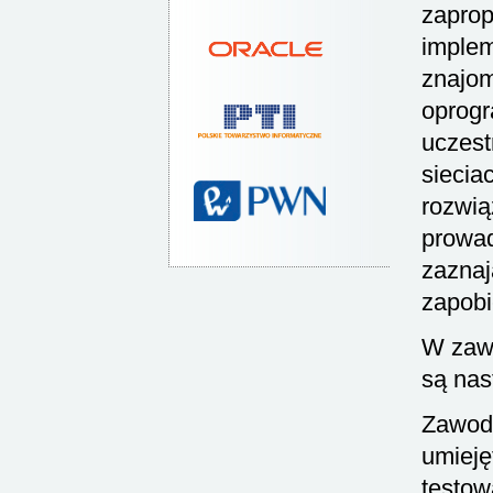
zaprop
implem
znajom
oprogr
uczest
siecia
rozwią
prowad
zaznaj
zapobi
W zaw
są nas
Zawody
umieję
testow