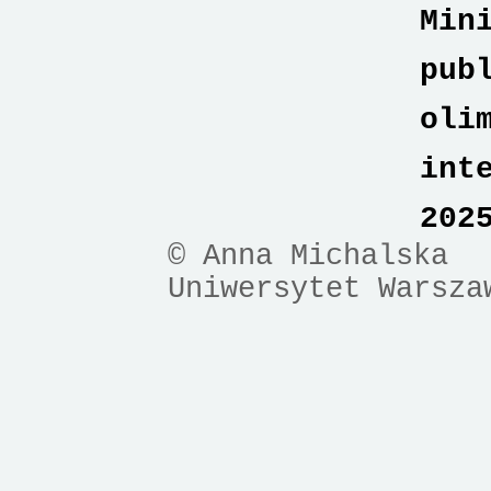
Min
pub
oli
int
202
© Anna Michalska
Uniwersytet Warsza