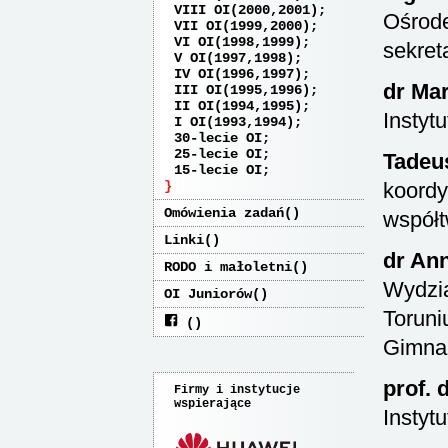
VIII OI(2000,2001)
Ośrode
VII OI(1999,2000)
VI OI(1998,1999)
sekret
V OI(1997,1998)
IV OI(1996,1997)
dr Ma
III OI(1995,1996)
II OI(1994,1995)
Instyt
I OI(1993,1994)
30-lecie OI
25-lecie OI
Tadeu
15-lecie OI
koordy
Omówienia zadań
współt
Linki
dr An
RODO i małoletni
Wydzia
OI Juniorów
Toruni
Gimnaz
prof. 
Firmy i instytucje
wspierające
Instyt