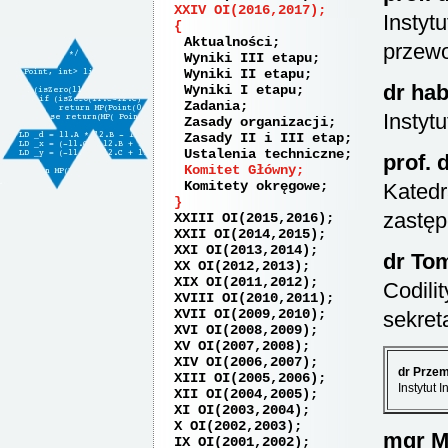
XXIV OI(2016,2017)
Instyt
Aktualności
przew
Wyniki III etapu
Wyniki II etapu
dr hab
Wyniki I etapu
Zadania
Instyt
Zasady organizacji
Zasady II i III etap
Ustalenia techniczne
prof. 
Komitet Główny
Komitety okręgowe
Katedr
zastę
XXIII OI(2015,2016)
XXII OI(2014,2015)
XXI OI(2013,2014)
dr To
XX OI(2012,2013)
XIX OI(2011,2012)
Codilit
XVIII OI(2010,2011)
XVII OI(2009,2010)
sekret
XVI OI(2008,2009)
XV OI(2007,2008)
XIV OI(2006,2007)
dr Prze
XIII OI(2005,2006)
Instytut I
XII OI(2004,2005)
XI OI(2003,2004)
X OI(2002,2003)
mgr M
IX OI(2001,2002)