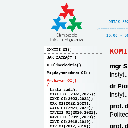
    ONTAK(20
[
=
=
=
=
=
=
=
=
=
=
=
=
=
   26.06 - 0
KOMI
XXXIII OI
JAK ZACZĄĆ?
mgr S
O Olimpiadzie
Międzynarodowe OI
Instyt
Archiwum OI
dr Pio
Lista zadań
Instyt
XXXII OI(2024,2025)
XXXI OI(2023,2024)
XXX OI(2022,2023)
prof. 
XXIX OI(2021,2022)
XXVIII OI(2020,2021)
Polite
XXVII OI(2019,2020)
XXVI OI(2018,2019)
prof. 
XXV OI(2017,2018)