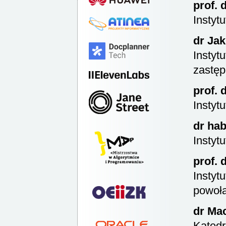
prof. 
Instyt
dr Ja
Instyt
zastęp
prof. 
Instyt
dr hab
Instyt
prof. 
Instyt
powoła
dr Mac
Katedr