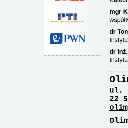
mgr Kr
współt
dr To
Instyt
dr in
Instyt
Oli
ul. 
22 5
olim
Oli