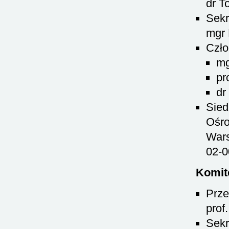
dr T
Sekr
mgr 
Czło
mg
pr
dr
Sied
Ośro
Wars
02-0
Komit
Prze
prof
Sekr