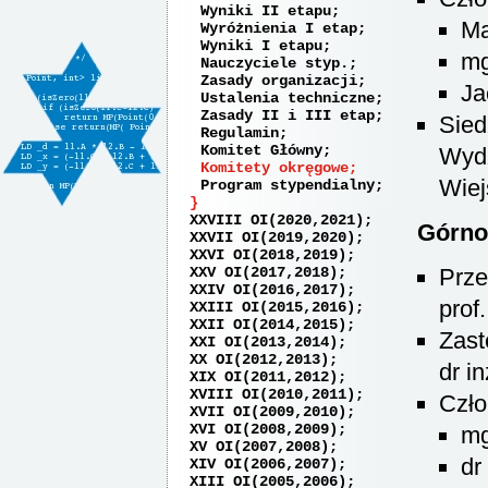
Wyniki II etapu
Ma
Wyróżnienia I etap
Wyniki I etapu
mg
Nauczyciele styp.
Zasady organizacji
Ja
Ustalenia techniczne
Zasady II i III etap
Sied
Regulamin
Komitet Główny
Wydz
Komitety okręgowe
Wiej
Program stypendialny
XXVIII OI(2020,2021)
Górno
XXVII OI(2019,2020)
XXVI OI(2018,2019)
XXV OI(2017,2018)
Prze
XXIV OI(2016,2017)
prof
XXIII OI(2015,2016)
XXII OI(2014,2015)
Zast
XXI OI(2013,2014)
XX OI(2012,2013)
dr i
XIX OI(2011,2012)
XVIII OI(2010,2011)
Czło
XVII OI(2009,2010)
XVI OI(2008,2009)
mg
XV OI(2007,2008)
dr
XIV OI(2006,2007)
XIII OI(2005,2006)