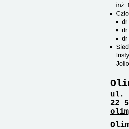
inż.
Czło
dr
dr
dr
Sied
Inst
Joli
Oli
ul. 
22 5
olim
Oli