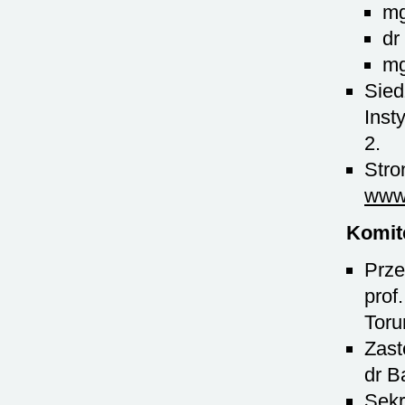
mg
dr
mg
Sied
Inst
2.
Stro
www.
Komit
Prze
prof
Toru
Zast
dr B
Sekr