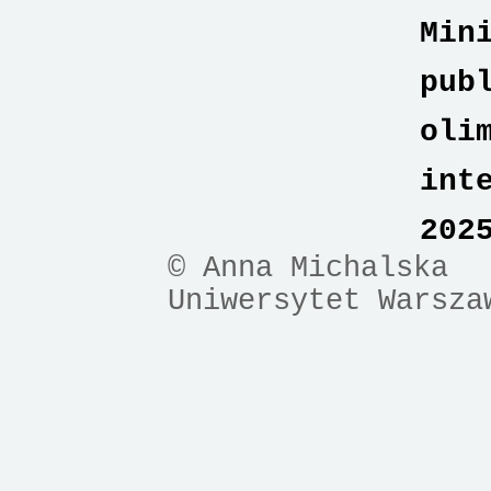
Min
pub
oli
int
202
© Anna Michalska
Uniwersytet Warsza