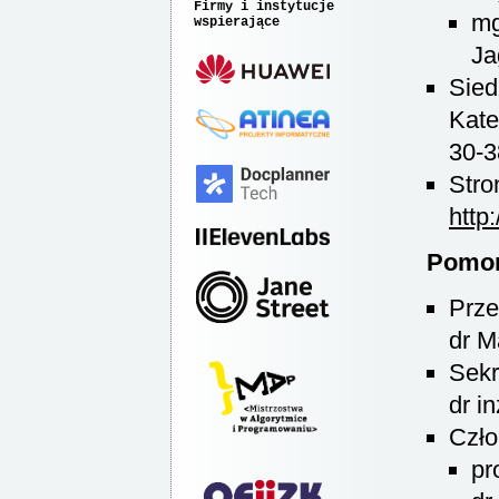
Firmy i instytucje
mg
wspierające
Ja
Sied
Kate
30-3
Stro
http
Pomor
Prze
dr M
Sekr
dr i
Czło
pr