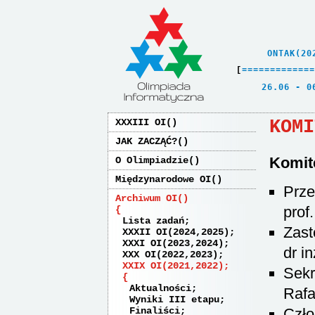
    ONTAK(20
[
=
=
=
=
=
=
=
=
=
=
=
=
=
   26.06 - 0
KOMI
XXXIII OI
JAK ZACZĄĆ?
Komit
O Olimpiadzie
Międzynarodowe OI
Prze
Archiwum OI
prof
Lista zadań
Zast
XXXII OI(2024,2025)
XXXI OI(2023,2024)
dr i
XXX OI(2022,2023)
XXIX OI(2021,2022)
Sekr
Aktualności
Rafa
Wyniki III etapu
Finaliści
Czło