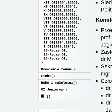
Sied
XII OI(2004,2005)
XI OI(2003,2004)
Poli
X OI(2002,2003)
IX OI(2001,2002)
VIII OI(2000,2001)
Komit
VII OI(1999,2000)
VI OI(1998,1999)
Prze
V OI(1997,1998)
IV OI(1996,1997)
prof
III OI(1995,1996)
II OI(1994,1995)
Jagi
I OI(1993,1994)
30-lecie OI
Zast
25-lecie OI
dr M
15-lecie OI
Sekr
Omówienia zadań
mgr 
Linki
Czło
RODO i małoletni
dr
OI Juniorów
dr
dr
Ja