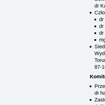
dr K
Czło
dr
dr
dr
mg
Sied
Wydz
Toru
87-1
Komit
Prze
dr h
Zast