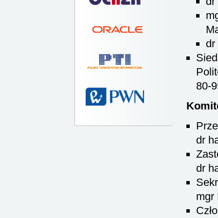
dr
mg
Ma
dr
Sied
Poli
80-9
Komit
Prze
dr h
Zast
dr h
Sekr
mgr 
Czło