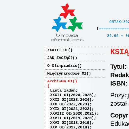
    ONTAK(20
[
=
=
=
=
=
=
=
=
=
=
=
=
=
   26.06 - 0
KSIĄ
XXXIII OI
JAK ZACZĄĆ?
Tytuł:
O Olimpiadzie
Międzynarodowe OI
Redak
Archiwum OI
ISBN
Lista zadań
Pozyc
XXXII OI(2024,2025)
XXXI OI(2023,2024)
został
XXX OI(2022,2023)
XXIX OI(2021,2022)
XXVIII OI(2020,2021)
Copyri
XXVII OI(2019,2020)
Edukac
XXVI OI(2018,2019)
XXV OI(2017,2018)