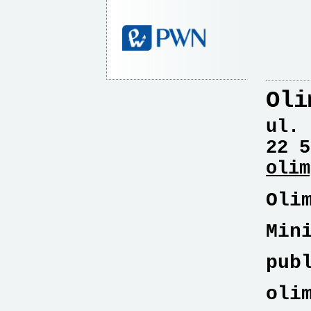
Oli
ul. 
22 5
olim
Oli
Min
pub
oli