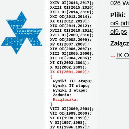
026 W
XXIV OI(2016,2017)
XXIII OI(2015,2016)
XXII OI(2014,2015)
Pliki:
XXI OI(2013,2014)
XX OI(2012,2013)
oi9.pdf
XIX OI(2011,2012)
oi9.ps
XVIII OI(2010,2011)
XVII OI(2009,2010)
XVI OI(2008,2009)
Załącz
XV OI(2007,2008)
XIV OI(2006,2007)
XIII OI(2005,2006)
IX O
XII OI(2004,2005)
XI OI(2003,2004)
X OI(2002,2003)
IX OI(2001,2002)
Wyniki III etapu
Wyniki II etapu
Wyniki I etapu
Zadania
Książeczka
VIII OI(2000,2001)
VII OI(1999,2000)
VI OI(1998,1999)
V OI(1997,1998)
IV OI(1996,1997)