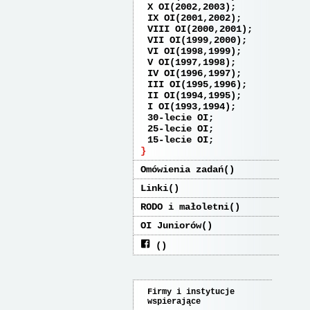
X OI(2002,2003)
IX OI(2001,2002)
VIII OI(2000,2001)
VII OI(1999,2000)
VI OI(1998,1999)
V OI(1997,1998)
IV OI(1996,1997)
III OI(1995,1996)
II OI(1994,1995)
I OI(1993,1994)
30-lecie OI
25-lecie OI
15-lecie OI
Omówienia zadań
Linki
RODO i małoletni
OI Juniorów
Firmy i instytucje
wspierające