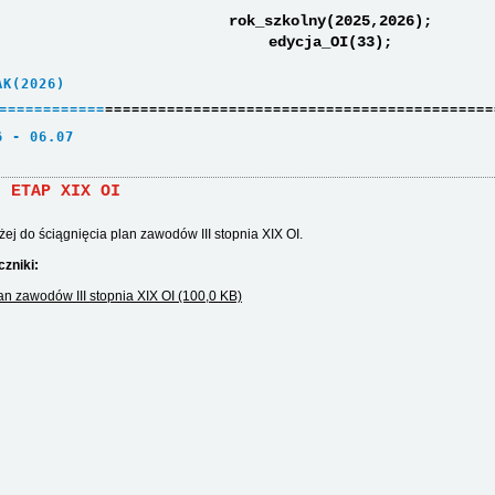
rok_szkolny(2025,2026);
edycja_OI(33);
AK(2026)     
=
=
=
=
=
=
=
=
=
=
=
=
============================================
6 - 06.07    
I ETAP XIX OI
żej do ściągnięcia plan zawodów III stopnia XIX OI.
czniki:
an zawodów III stopnia XIX OI (100,0 KB)