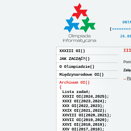
    ONT
[
=
=
=
=
=
=
=
=
   26.0
II
XXXIII OI
JAK ZACZĄĆ?
Poni
O Olimpiadzie
Załą
Międzynarodowe OI
Pl
Archiwum OI
Lista zadań
XXXII OI(2024,2025)
XXXI OI(2023,2024)
XXX OI(2022,2023)
XXIX OI(2021,2022)
XXVIII OI(2020,2021)
XXVII OI(2019,2020)
XXVI OI(2018,2019)
XXV OI(2017,2018)