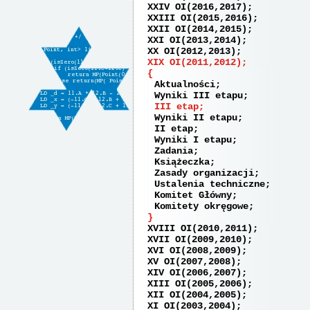
XXIV OI(2016,2017)
XXIII OI(2015,2016)
XXII OI(2014,2015)
XXI OI(2013,2014)
XX OI(2012,2013)
XIX OI(2011,2012)
Aktualności
Wyniki III etapu
III etap
Wyniki II etapu
II etap
Wyniki I etapu
Zadania
Książeczka
Zasady organizacji
Ustalenia techniczne
Komitet Główny
Komitety okręgowe
XVIII OI(2010,2011)
XVII OI(2009,2010)
XVI OI(2008,2009)
XV OI(2007,2008)
XIV OI(2006,2007)
XIII OI(2005,2006)
XII OI(2004,2005)
XI OI(2003,2004)