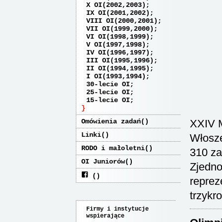
X OI(2002,2003)
IX OI(2001,2002)
VIII OI(2000,2001)
VII OI(1999,2000)
VI OI(1998,1999)
V OI(1997,1998)
IV OI(1996,1997)
III OI(1995,1996)
II OI(1994,1995)
I OI(1993,1994)
30-lecie OI
25-lecie OI
15-lecie OI
Omówienia zadań
XXIV M
Linki
Włosze
RODO i małoletni
310 za
OI Juniorów
Zjedno
reprez
trzykr
Firmy i instytucje
wspierające