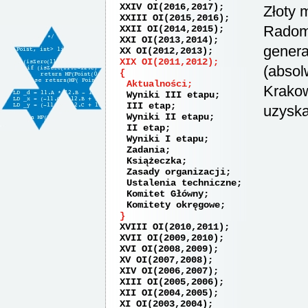
XXIV OI(2016,2017)
Złoty 
XXIII OI(2015,2016)
Radom
XXII OI(2014,2015)
XXI OI(2013,2014)
genera
XX OI(2012,2013)
XIX OI(2011,2012)
(absol
Aktualności
Krakow
Wyniki III etapu
III etap
uzyska
Wyniki II etapu
II etap
Wyniki I etapu
Zadania
Książeczka
Zasady organizacji
Ustalenia techniczne
Komitet Główny
Komitety okręgowe
XVIII OI(2010,2011)
XVII OI(2009,2010)
XVI OI(2008,2009)
XV OI(2007,2008)
XIV OI(2006,2007)
XIII OI(2005,2006)
XII OI(2004,2005)
XI OI(2003,2004)