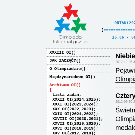
    ONTAK(20
[
=
=
=
=
=
=
=
=
=
=
=
=
=
   26.06 - 0
XXXIII OI
Niebie
JAK ZACZĄĆ?
2012-12-05 
O Olimpiadzie
Pojawi
Międzynarodowe OI
Olimpi
Archiwum OI
Cztery
Lista zadań
XXXII OI(2024,2025)
2012-09-30 
XXXI OI(2023,2024)
Świetn
XXX OI(2022,2023)
XXIX OI(2021,2022)
Olimpi
XXVIII OI(2020,2021)
XXVII OI(2019,2020)
medale:
XXVI OI(2018,2019)
XXV OI(2017,2018)