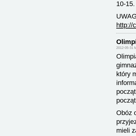
10-15.
UWAGA:
http://
Olimp
2012-05-31 
Olimpi
gimnaz
który 
inform
począt
począt
Obóz o
przyje
mieli 