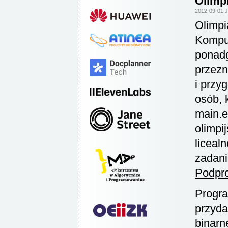
Olimp
2012-09-01 
Olimpi
Komput
ponadg
przezn
i przy
osób, 
main.e
olimpi
liceal
zadani
Podpro
Progra
przyda
binarn