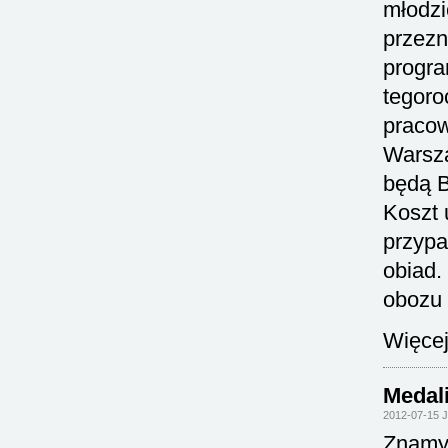
młodzi
przezn
progra
tegoro
pracow
Warsza
będą B
Koszt 
przypa
obiad.
obozu 
Więcej
Medal
2012-07-15 
Znamy 