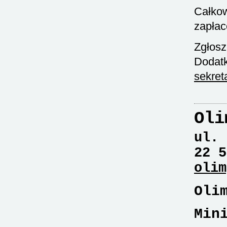
Całkow
zapłac
Zgłosz
Dodatk
sekret
Oli
ul. 
22 5
olim
Oli
Min