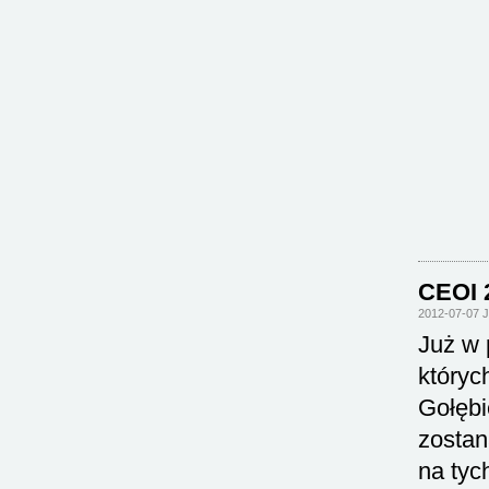
CEOI 
2012-07-07 
Już w 
któryc
Gołębi
zostan
na tyc