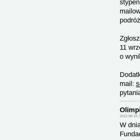
stypen
mailow
podróż
Zgłosz
11 wrz
o wyni
Dodatk
mail:
s
pytani
Olimp
2012-08-18 
W dnia
Fundac