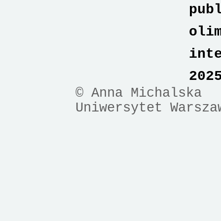
pub
oli
int
202
© Anna Michalska
Uniwersytet Warsza