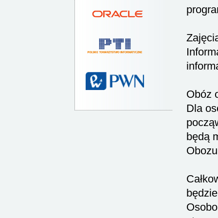
progra
Zajęci
Inform
inform
Obóz o
Dla os
począw
będą m
Obozu 
Całkow
będzie
Osobom