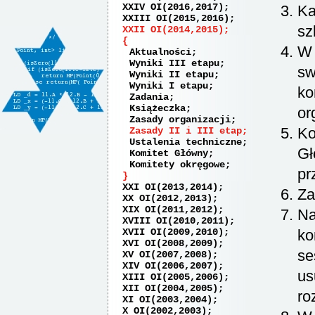
XXIV OI(2016,2017)
Ka
XXIII OI(2015,2016)
sz
XXII OI(2014,2015)
W 
Aktualności
Wyniki III etapu
sw
Wyniki II etapu
Wyniki I etapu
ko
Zadania
Książeczka
or
Zasady organizacji
Ko
Zasady II i III etap
Ustalenia techniczne
Gł
Komitet Główny
Komitety okręgowe
pr
XXI OI(2013,2014)
Za
XX OI(2012,2013)
XIX OI(2011,2012)
Na
XVIII OI(2010,2011)
XVII OI(2009,2010)
ko
XVI OI(2008,2009)
se
XV OI(2007,2008)
XIV OI(2006,2007)
us
XIII OI(2005,2006)
XII OI(2004,2005)
ro
XI OI(2003,2004)
X OI(2002,2003)