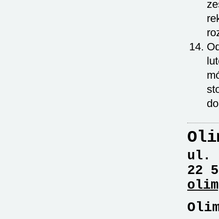
ze
re
ro
Od
lu
mó
st
do
Oli
ul. 
22 5
olim
Oli