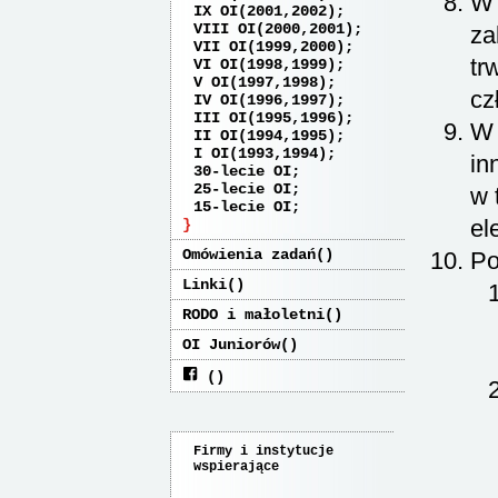
W 
IX OI(2001,2002)
VIII OI(2000,2001)
za
VII OI(1999,2000)
tr
VI OI(1998,1999)
V OI(1997,1998)
cz
IV OI(1996,1997)
III OI(1995,1996)
W 
II OI(1994,1995)
I OI(1993,1994)
in
30-lecie OI
25-lecie OI
w 
15-lecie OI
el
Omówienia zadań
Po
Linki
RODO i małoletni
OI Juniorów
Firmy i instytucje
wspierające