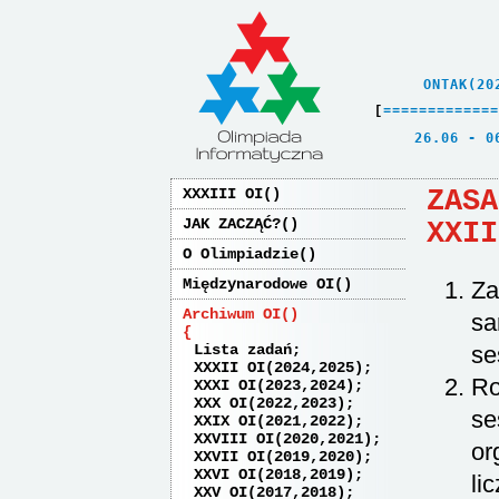
    ONTAK(20
[
=
=
=
=
=
=
=
=
=
=
=
=
=
   26.06 - 0
ZASA
XXXIII OI
JAK ZACZĄĆ?
XXII
O Olimpiadzie
Międzynarodowe OI
Za
Archiwum OI
sa
Lista zadań
se
XXXII OI(2024,2025)
Ro
XXXI OI(2023,2024)
XXX OI(2022,2023)
se
XXIX OI(2021,2022)
XXVIII OI(2020,2021)
or
XXVII OI(2019,2020)
XXVI OI(2018,2019)
li
XXV OI(2017,2018)