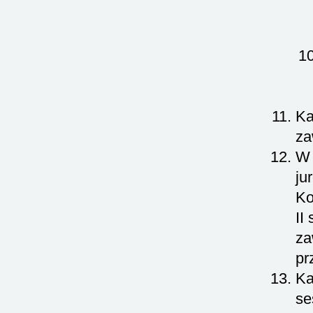
Ka
za
W 
ju
Ko
II
za
pr
Ka
se