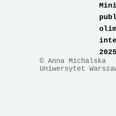
Min
pub
oli
int
202
© Anna Michalska
Uniwersytet Warsza