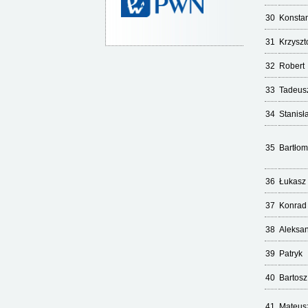
30
Konstan
31
Krzyszt
32
Robert
33
Tadeus
34
Stanisł
35
Bartłom
36
Łukasz
37
Konrad
38
Aleksa
39
Patryk
40
Bartosz
41
Mateus