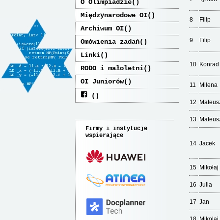
O Olimpiadzie
Międzynarodowe OI
8
Filip
Archiwum OI
9
Filip
Omówienia zadań
Linki
10
Konrad
RODO i małoletni
OI Juniorów
11
Milena
12
Mateus
13
Mateus
Firmy i instytucje
wspierające
14
Jacek
15
Mikołaj
16
Julia
17
Jan
18
Mikolaj