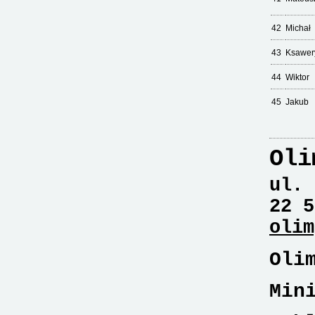
42
Michał
43
Ksawer
44
Wiktor
45
Jakub
Oli
ul. 
22 5
olim
Oli
Min