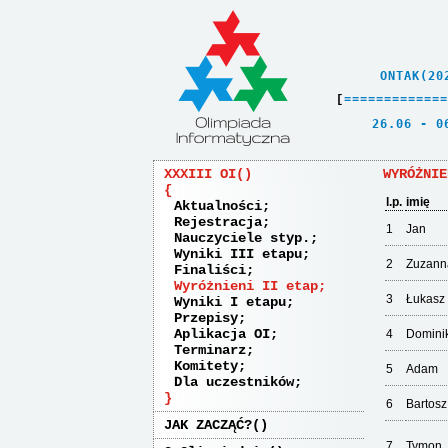
    ONTAK(20
[
=
=
=
=
=
=
=
=
=
=
=
=
=
   26.06 - 0
XXXIII OI
WYRÓŻNIE
l.p.
imię
Aktualności
Rejestracja
1
Jan
Nauczyciele styp.
Wyniki III etapu
2
Zuzann
Finaliści
Wyróżnieni II etap
3
Łukasz
Wyniki I etapu
Przepisy
Aplikacja OI
4
Domini
Terminarz
Komitety
5
Adam
Dla uczestników
6
Bartosz
JAK ZACZĄĆ?
7
Tymon