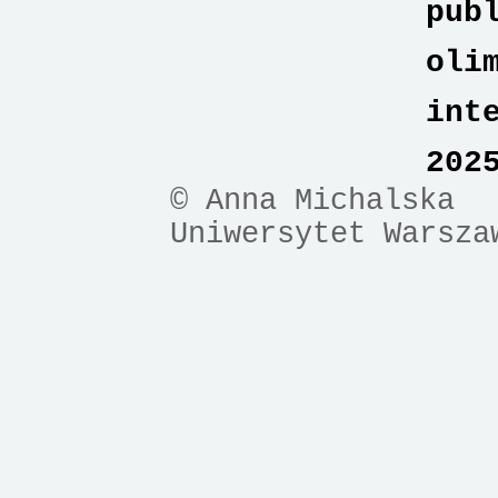
pub
oli
int
202
© Anna Michalska
Uniwersytet Warsza