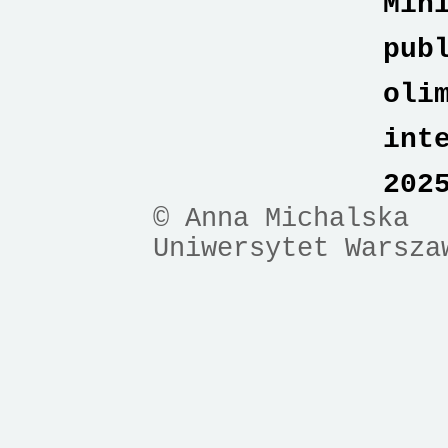
Min
pub
oli
int
202
© Anna Michalska
Uniwersytet Warsza