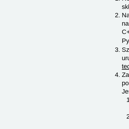
sk
Na
na
C
Py
Sz
ur
te
Za
po
Je