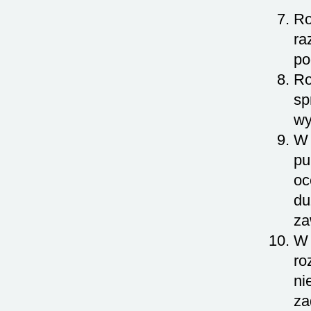
Ro
ra
po
Ro
sp
wy
W 
pu
oc
du
za
W 
ro
ni
za