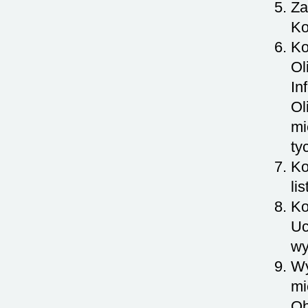
Za
Ko
Ko
Ol
In
Ol
mi
ty
Ko
li
Ko
Uc
wy
Wy
mi
Ob