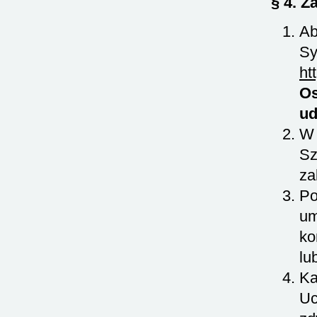
§ 4. Z
Ab
Sy
ht
Os
ud
W 
Sz
za
Po
um
ko
lu
Ka
Uc