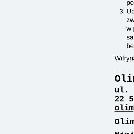
po
Uc
zw
w 
sa
be
Witryn
Oli
ul. 
22 5
olim
Oli