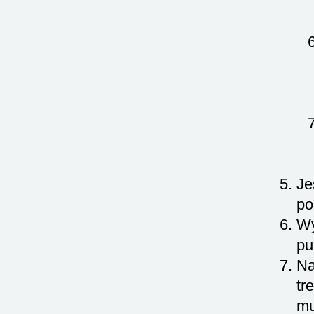
Je
po
Wy
pu
Na
tr
mu