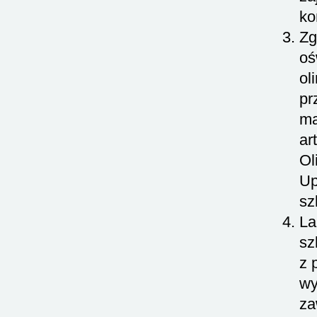
ko
Zg
oś
ol
pr
ma
ar
Ol
Up
sz
La
sz
z 
wy
za