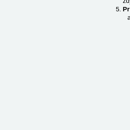
zd
Pr