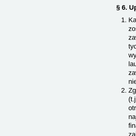
§ 6. U
Ka
zo
za
ty
wy
la
za
ni
Zg
(t
ot
na
fi
za