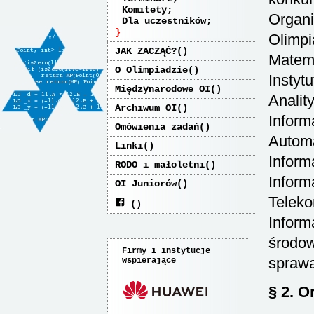
Komitety
Organi
Dla uczestników
Olimpi
JAK ZACZĄĆ?
Matema
O Olimpiadzie
Instyt
Międzynarodowe OI
Analit
Archiwum OI
Inform
Omówienia zadań
Automa
Linki
Inform
RODO i małoletni
Inform
OI Juniorów
Teleko
Inform
środow
Firmy i instytucje
sprawa
wspierające
§ 2. O