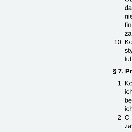
da
ni
fi
za
Ko
st
lu
§ 7. 
Ko
ic
bę
ic
O 
za