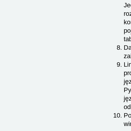
Je
ro
ko
po
ta
Da
za
Li
pr
ję
Py
ję
od
Po
wi