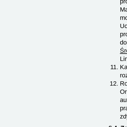
pr
Ma
mo
Uc
pr
do
Śr
Li
Ka
ro
Ro
Or
au
pr
zd