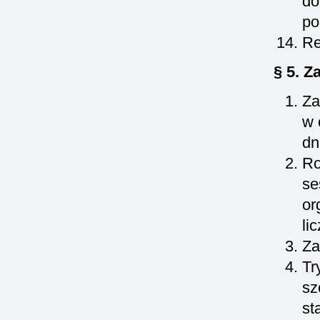
do
po
Re
§ 5. Za
Za
w 
dn
Ro
se
or
li
Za
Tr
sz
st