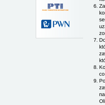
Za
ko
se
uz
zo
Do
kt
za
kt
Ko
co
Po
za
na
Ol