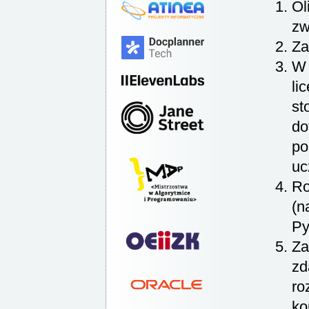
Ol
zw
Za
W 
li
st
do
po
uc
Ro
(n
Py
Za
zd
ro
ko