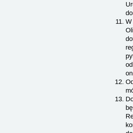
Ur
do
W 
Ol
do
re
py
od
on
Od
mó
Do
bę
Re
ko