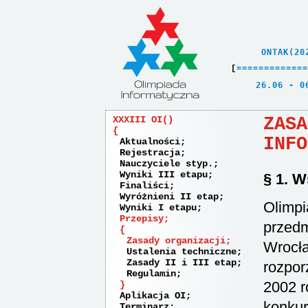
    ONTAK(20
[
=
=
=
=
=
=
=
=
=
=
=
=
=
   26.06 - 0
ZASA
XXXIII OI
INFO
Aktualności
Rejestracja
Nauczyciele styp.
Wyniki III etapu
§ 1. W
Finaliści
Wyróżnieni II etap
Olimpi
Wyniki I etapu
Przepisy
przedm
Zasady organizacji
Wrocła
Ustalenia techniczne
Zasady II i III etap
rozpor
Regulamin
2002 r
Aplikacja OI
konkurs
Terminarz