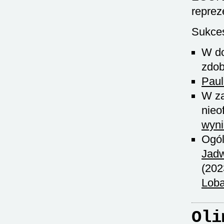
reprez
Sukces
W do
zdob
Paul
W za
nieo
wyni
Ogól
Jadw
(202
Lob
Oli