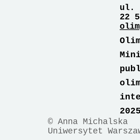
ul. 
22 5
olim
Oli
Min
pub
oli
int
202
© Anna Michalska
Uniwersytet Warsza