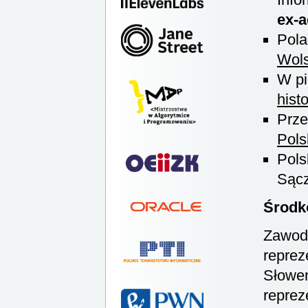
ex-a
Pol
Wols
W p
histo
Prze
Pols
Pols
Sącz
Środk
Zawody
reprez
Słowen
reprez