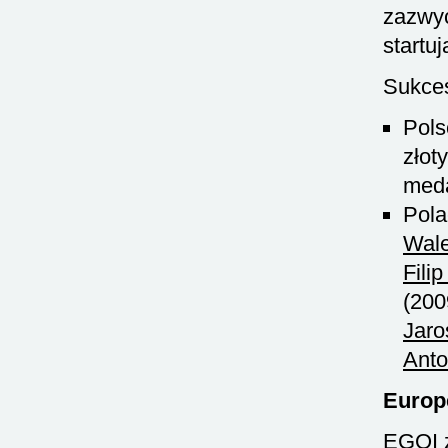
zazwyc
startu
Sukces
Pols
złot
meda
Pol
Wal
Fili
(200
Jaro
Anto
Europ
EGOI z