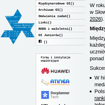
Międzynarodowe OI
W roku
Archiwum OI
w Słow
Omówienia zadań
2026
).
Linki
Międz
RODO i małoletni
OI Juniorów
Między
każdeg
ucznió
ponad 
Firmy i instytucje
wspierające
Sukces
W hi
meda
Pols
ran
Info