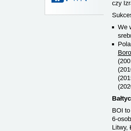
czy Izr
Sukces
We w
sreb
Pol
Boro
(200
(201
(201
(202
Bałtyc
BOI to
6-osob
Litwy,