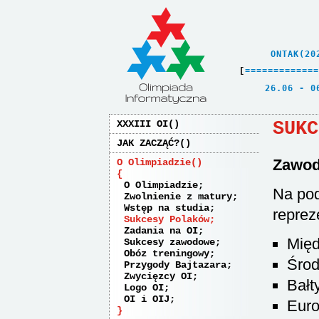
    ONTAK(20
[
=
=
=
=
=
=
=
=
=
=
=
=
=
   26.06 - 0
SUKC
XXXIII OI
JAK ZACZĄĆ?
Zawod
O Olimpiadzie
O Olimpiadzie
Na pod
Zwolnienie z matury
Wstęp na studia
reprez
Sukcesy Polaków
Zadania na OI
Międ
Sukcesy zawodowe
Obóz treningowy
Środ
Przygody Bajtazara
Zwycięzcy OI
Bałt
Logo OI
OI i OIJ
Euro