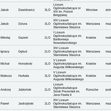
Liceum
Ogólnokształcące nr
Jakub
Dawidowicz
3LO
Wrocław
dol
XIV im. Polonii
Belgijskiej
XIV Liceum
Jakub
Dziura
3LO
Ogólnokształcące im.
Warszawa
maz
Stanisława Staszica
I Liceum
Ogólnokształcące im.
Mikołaj
Gazeel
2LO
Kraków
mał
Bartłomieja
Nowodworskiego
XIV Liceum
Ignacy
Gębuś
2LO
Ogólnokształcące im.
Warszawa
maz
Stanisława Staszica
V Liceum
Michał
Horodecki
3LO
Ogólnokształcące im.
Kraków
mał
Augusta Witkowskiego
V Liceum
Mateusz
Hurkała
3LO
Ogólnokształcące im.
Kraków
mał
Augusta Witkowskiego
Liceum
Ogólnokształcące
Andrzej
Jabłoński
2LO
Rzeszów
pod
Sióstr Prezentek im.
Jana Pawła II
XIV Liceum
Paweł
Jastrzębski
2LO
Ogólnokształcące im.
Warszawa
maz
Stanisława Staszica