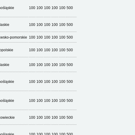
nośląskie
100
100
100
100
100
500
laskie
100
100
100
100
100
500
awsko-pomorskie
100
100
100
100
100
500
opolskie
100
100
100
100
100
500
laskie
100
100
100
100
100
500
nośląskie
100
100
100
100
100
500
nośląskie
100
100
100
100
100
500
owieckie
100
100
100
100
100
500
nośląskie
100
100
100
100
100
500