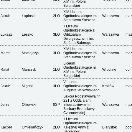
XIV im. Polonii
Belgijskiej
XIV Liceum
Jakub
Łapiński
2LO
Ogólnokształcące im.
Warszawa
maz
Stanisława Staszica
II Liceum
Ogólnokształcące z
Łukasz
Leszko
3LO
Oddziałami
Warszawa
maz
Dwujęzycznymi im.
Stefana Batorego
XIV Liceum
Marcel
Maciejczyk
3LO
Ogólnokształcące im.
Warszawa
maz
Stanisława Staszica
Liceum
Ogólnokształcące nr
Rafał
Mańczyk
1LO
Wrocław
dol
XIV im. Polonii
Belgijskiej
V Liceum
Jakub
Migdał
3LO
Ogólnokształcące im.
Kraków
mał
Augusta Witkowskiego
Szkoła Podstawowa nr
221 z Oddziałami
Jerzy
Olkowski
8SP
Integracyjnymi im.
Warszawa
maz
Barbary Bronisławy
Czarnowskiej
II Liceum
Ogólnokształcące im.
Kacper
Omieliańczyk
2LO
Księżnej Anny z
Białystok
pod
Sapiehów