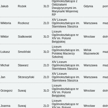
Ogólnokształcące z
Oddziałami
Jakub
Rożek
3LO
Gdynia
pom
Dwujęzycznymi im.
Marynarki Wojennej
RP
XIV Liceum
Wiktoria
Rozkosz
2LO
Ogólnokształcące im.
Warszawa
maz
Stanisława Staszica
Liceum
Ogólnokształcące nr
Wiktor
Siatkowski
3LO
Wrocław
dol
XIV im. Polonii
Belgijskiej
Liceum
Ogólnokształcące im.
Mińsk
Łukasz
Smoliński
3LO
maz
Polskiej Macierzy
Mazowiecki
Szkolnej
XIV Liceum
Michał
Stawarz
2LO
Ogólnokształcące im.
Warszawa
maz
Stanisława Staszica
XIV Liceum
Jan
Strzeszyński
2LO
Ogólnokształcące im.
Warszawa
maz
Stanisława Staszica
Liceum
Ogólnokształcące nr
Grzegorz
Suwaj
3LO
Wrocław
dol
XIV im. Polonii
Belgijskiej
Liceum
Ogólnokształcące nr
Joanna
Suwaj
2LO
Wrocław
dol
XIV im. Polonii