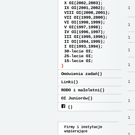
X OI(2002,2003)
IX OI(2001,2002)
1
VIII OI(2000,2001)
VII OI(1999,2000)
VI OI(1998,1999)
1
V OI(1997,1998)
IV OI(1996,1997)
III OI(1995,1996)
1
II OI(1994,1995)
I OI(1993,1994)
1
30-lecie OI
25-lecie OI
15-lecie OI
1
Omówienia zadań
Linki
1
RODO i małoletni
OI Juniorów
1
1
Firmy i instytucje
wspierające
1