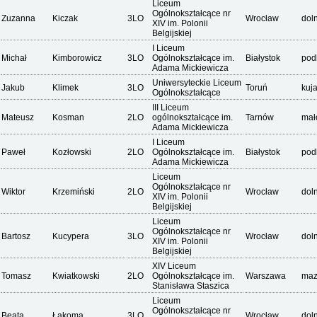
Liceum
Ogólnokształcące nr
Zuzanna
Kiczak
3LO
Wrocław
dol
XIV im. Polonii
Belgijskiej
I Liceum
Michał
Kimborowicz
3LO
Ogólnokształcące im.
Białystok
pod
Adama Mickiewicza
Uniwersyteckie Liceum
Jakub
Klimek
3LO
Toruń
kuj
Ogólnokształcące
III Liceum
Mateusz
Kosman
2LO
ogólnokształcące im.
Tarnów
mał
Adama Mickiewicza
I Liceum
Paweł
Kozłowski
2LO
Ogólnokształcące im.
Białystok
pod
Adama Mickiewicza
Liceum
Ogólnokształcące nr
Wiktor
Krzemiński
2LO
Wrocław
dol
XIV im. Polonii
Belgijskiej
Liceum
Ogólnokształcące nr
Bartosz
Kucypera
3LO
Wrocław
dol
XIV im. Polonii
Belgijskiej
XIV Liceum
Tomasz
Kwiatkowski
2LO
Ogólnokształcące im.
Warszawa
maz
Stanisława Staszica
Liceum
Ogólnokształcące nr
Beata
Łakoma
3LO
Wrocław
dol