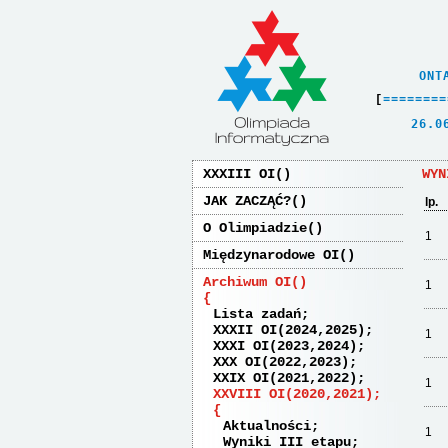
    ONT
[
=
=
=
=
=
=
=
=
   26.0
XXXIII OI
WYN
JAK ZACZĄĆ?
lp.
O Olimpiadzie
1
Międzynarodowe OI
Archiwum OI
1
Lista zadań
XXXII OI(2024,2025)
1
XXXI OI(2023,2024)
XXX OI(2022,2023)
XXIX OI(2021,2022)
1
XXVIII OI(2020,2021)
Aktualności
1
Wyniki III etapu