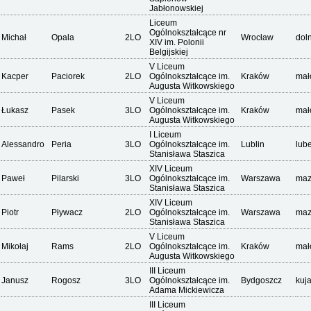
Jabłonowskiej
Liceum
Ogólnokształcące nr
Michał
Opala
2LO
Wrocław
dol
XIV im. Polonii
Belgijskiej
V Liceum
Kacper
Paciorek
2LO
Ogólnokształcące im.
Kraków
mał
Augusta Witkowskiego
V Liceum
Łukasz
Pasek
3LO
Ogólnokształcące im.
Kraków
mał
Augusta Witkowskiego
I Liceum
Alessandro
Peria
3LO
Ogólnokształcące im.
Lublin
lube
Stanisława Staszica
XIV Liceum
Paweł
Pilarski
3LO
Ogólnokształcące im.
Warszawa
maz
Stanisława Staszica
XIV Liceum
Piotr
Pływacz
2LO
Ogólnokształcące im.
Warszawa
maz
Stanisława Staszica
V Liceum
Mikołaj
Rams
2LO
Ogólnokształcące im.
Kraków
mał
Augusta Witkowskiego
III Liceum
Janusz
Rogosz
3LO
Ogólnokształcące im.
Bydgoszcz
kuj
Adama Mickiewicza
III Liceum