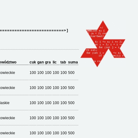
==========================>]
ewództwo
cuk
gan
gra
lic
tab
suma
owieckie
100
100
100
100
100
500
owieckie
100
100
100
100
100
500
laskie
100
100
100
100
100
500
owieckie
100
100
100
100
100
500
owieckie
100
100
100
100
100
500