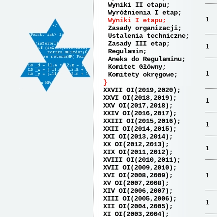
Wyniki II etapu
Wyróżnienia I etap
1
Wyniki I etapu
Zasady organizacji
Ustalenia techniczne
Zasady III etap
1
Regulamin
Aneks do Regulaminu
Komitet Główny
1
Komitety okręgowe
XXVII OI(2019,2020)
XXVI OI(2018,2019)
1
XXV OI(2017,2018)
XXIV OI(2016,2017)
XXIII OI(2015,2016)
1
XXII OI(2014,2015)
XXI OI(2013,2014)
XX OI(2012,2013)
1
XIX OI(2011,2012)
XVIII OI(2010,2011)
XVII OI(2009,2010)
XVI OI(2008,2009)
1
XV OI(2007,2008)
XIV OI(2006,2007)
XIII OI(2005,2006)
1
XII OI(2004,2005)
XI OI(2003,2004)