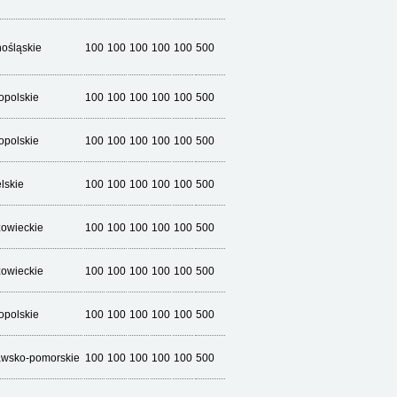
nośląskie
100
100
100
100
100
500
opolskie
100
100
100
100
100
500
opolskie
100
100
100
100
100
500
lskie
100
100
100
100
100
500
owieckie
100
100
100
100
100
500
owieckie
100
100
100
100
100
500
opolskie
100
100
100
100
100
500
awsko-pomorskie
100
100
100
100
100
500