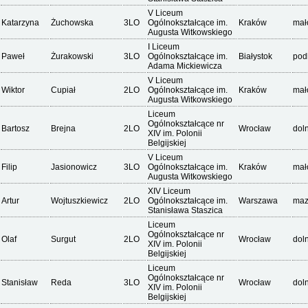
V Liceum
Katarzyna
Żuchowska
3LO
Ogólnokształcące im.
Kraków
mał
Augusta Witkowskiego
I Liceum
Paweł
Żurakowski
3LO
Ogólnokształcące im.
Białystok
pod
Adama Mickiewicza
V Liceum
Wiktor
Cupiał
2LO
Ogólnokształcące im.
Kraków
mał
Augusta Witkowskiego
Liceum
Ogólnokształcące nr
Bartosz
Brejna
2LO
Wrocław
dol
XIV im. Polonii
Belgijskiej
V Liceum
Filip
Jasionowicz
3LO
Ogólnokształcące im.
Kraków
mał
Augusta Witkowskiego
XIV Liceum
Artur
Wojtuszkiewicz
2LO
Ogólnokształcące im.
Warszawa
maz
Stanisława Staszica
Liceum
Ogólnokształcące nr
Olaf
Surgut
2LO
Wrocław
dol
XIV im. Polonii
Belgijskiej
Liceum
Ogólnokształcące nr
Stanisław
Reda
3LO
Wrocław
dol
XIV im. Polonii
Belgijskiej