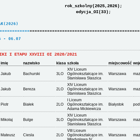
rok_szkolny(2025,2026);
edycja_OI(33);
AK(2026)     
=
=
=
=
=
=
=
=
=
=
=
=
============================================
6 - 06.07    
IKI I ETAPU XXVIII OI 2020/2021
imię
nazwisko
klasa
szkoła
miejscowość
woj
XIV Liceum
Jakub
Bachurski
3LO
Ogólnokształcące im.
Warszawa
maz
Stanisława Staszica
XIV Liceum
Jakub
Bereza
2LO
Ogólnokształcące im.
Warszawa
maz
Stanisława Staszica
I Liceum
Piotr
Białek
2LO
Ogólnokształcące im.
Białystok
pod
Adama Mickiewicza
XIV Liceum
Mikołaj
Bulge
3LO
Ogólnokształcące im.
Warszawa
maz
Stanisława Staszica
VIII Liceum
Mateusz
Ciesla
2LO
Ogólnokształcące im.
Warszawa
maz
Władysława IV