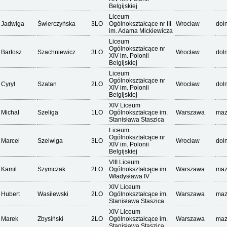
Belgijskiej
Liceum
Jadwiga
Świerczyńska
3LO
Ogólnokształcące nr III
Wrocław
dol
im. Adama Mickiewicza
Liceum
Ogólnokształcące nr
Bartosz
Szachniewicz
3LO
Wrocław
dol
XIV im. Polonii
Belgijskiej
Liceum
Ogólnokształcące nr
Cyryl
Szatan
2LO
Wrocław
dol
XIV im. Polonii
Belgijskiej
XIV Liceum
Michał
Szeliga
1LO
Ogólnokształcące im.
Warszawa
maz
Stanisława Staszica
Liceum
Ogólnokształcące nr
Marcel
Szelwiga
3LO
Wrocław
dol
XIV im. Polonii
Belgijskiej
VIII Liceum
Kamil
Szymczak
2LO
Ogólnokształcące im.
Warszawa
maz
Władysława IV
XIV Liceum
Hubert
Wasilewski
2LO
Ogólnokształcące im.
Warszawa
maz
Stanisława Staszica
XIV Liceum
Marek
Zbysiński
2LO
Ogólnokształcące im.
Warszawa
maz
Stanisława Staszica